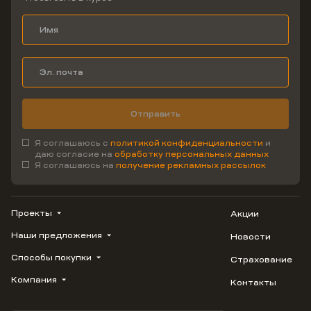
Отправить
Я соглашаюсь с
политикой конфиденциальности
и
даю согласие на
обработку персональных данных
Я соглашаюсь на
получение рекламных рассылок
Проекты
Акции
Наши предложения
Новости
ВЕРН
1799
Способы покупки
Страхование
Купить квартиру
Облака
Студию
Компания
Контакты
Трейд-ин
Лестория
1-комнатную
Ипотека
Видео
Авиум