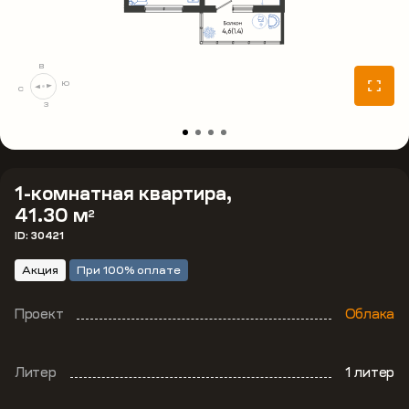
В
Ю
С
З
1-комнатная квартира,
41.30 м
2
ID: 30421
Акция
При 100% оплате
Проект
Облака
Литер
1 литер