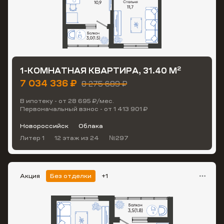
2
1-КОМНАТНАЯ КВАРТИРА, 31.40 М
7 034 336 ₽
8 275 689 ₽
В ипотеку - от 28 695 ₽/мес.
Первоначальный взнос - от 1 413 901 ₽
Новороссийск
Облака
Литер 1
12 этаж
из 24
№297
Акция
Без отделки
+1