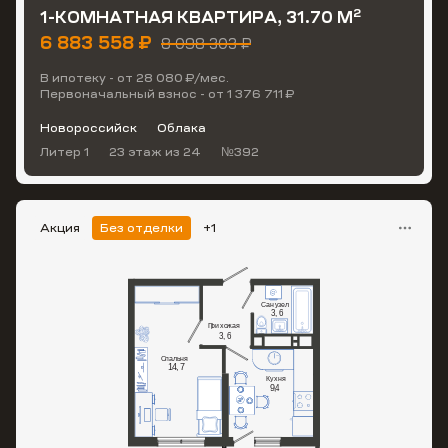
2
1-КОМНАТНАЯ КВАРТИРА, 31.70 М
6 883 558 ₽
8 098 303 ₽
В ипотеку - от 28 080 ₽/мес.
Первоначальный взнос - от 1 376 711 ₽
Новороссийск
Облака
Литер 1
23 этаж
из 24
№392
Акция
Без отделки
+1