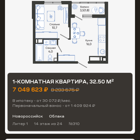
2
1-КОМНАТНАЯ КВАРТИРА, 32.50 М
7 049 623 ₽
8 293 675 ₽
В ипотеку - от 30 072 ₽/мес.
Первоначальный взнос - от 1 409 924 ₽
Новороссийск
Облака
Литер 1
14 этаж
из 24
№310