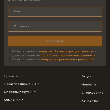
чтобы быть в курсе
Отправить
Я соглашаюсь с
политикой конфиденциальности
и
даю согласие на
обработку персональных данных
Я соглашаюсь на
получение рекламных рассылок
Проекты
Акции
Наши предложения
Новости
ВЕРН
1799
Способы покупки
Страхование
Купить квартиру
Облака
Студию
Компания
Контакты
Трейд-ин
Лестория
1-комнатную
Ипотека
Видео
Авиум