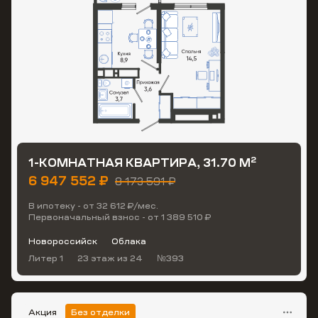
2
1-КОМНАТНАЯ КВАРТИРА, 31.70 М
6 947 552 ₽
8 173 591 ₽
В ипотеку - от 32 612 ₽/мес.
Первоначальный взнос - от 1 389 510 ₽
Новороссийск
Облака
Литер 1
23 этаж
из 24
№393
Акция
Без отделки