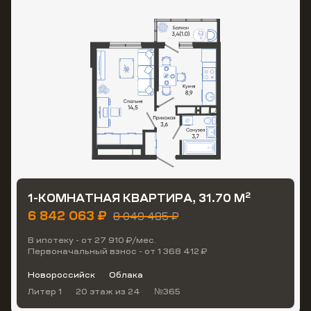
2
1-КОМНАТНАЯ КВАРТИРА, 31.70 М
6 842 063 ₽
8 049 485 ₽
В ипотеку - от 27 910 ₽/мес.
Первоначальный взнос - от 1 368 412 ₽
Новороссийск
Облака
Литер 1
20 этаж
из 24
№365