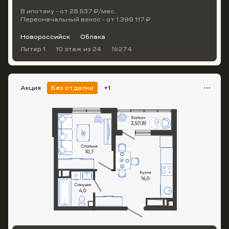
В ипотеку - от 28 537 ₽/мес.
Первоначальный взнос - от 1 399 117 ₽
Новороссийск
Облака
Литер 1
10 этаж
из 24
№274
Акция
Без отделки
+1