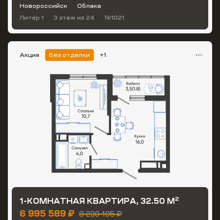
Новороссийск
Облака
Литер 1
3 этаж
из 24
№1021
Акция
Без отделки
+1
2
1-КОМНАТНАЯ КВАРТИРА, 32.50 М
6 995 589 ₽
8 230 105 ₽