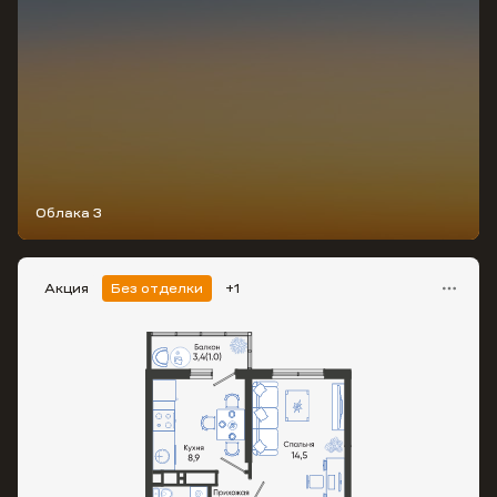
Облака 3
Акция
Без отделки
+1