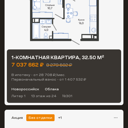
2
1-КОМНАТНАЯ КВАРТИРА, 32.50 М
7 037 662 ₽
8 279 602 ₽
В ипотеку - от 28 708 ₽/мес.
Первоначальный взнос - от 1 407 532 ₽
Новороссийск
Облака
Литер 1
13 этаж
из 24
№301
Акция
Без отделки
+1