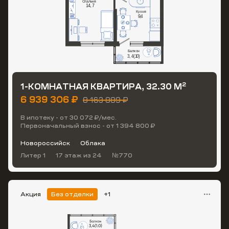
2
1-КОМНАТНАЯ КВАРТИРА, 32.30 М
6 939 306 ₽
8 163 889 ₽
В ипотеку - от 30 072 ₽/мес.
Первоначальный взнос - от 1 394 800 ₽
Новороссийск
Облака
Литер 1
17 этаж
из 24
№770
Акция
Без отделки
+1