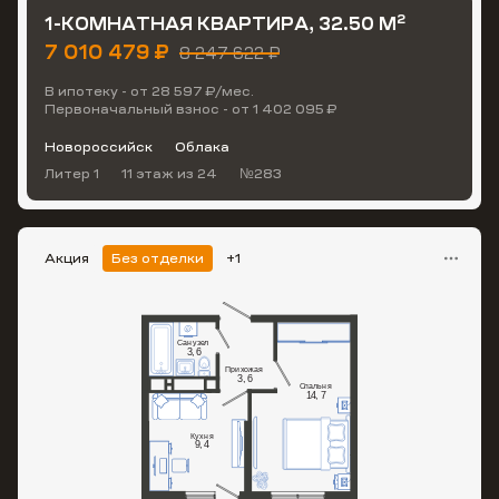
2
1-КОМНАТНАЯ КВАРТИРА, 32.50 М
7 010 479 ₽
8 247 622 ₽
В ипотеку - от 28 597 ₽/мес.
Первоначальный взнос - от 1 402 095 ₽
Новороссийск
Облака
Литер 1
11 этаж
из 24
№283
Акция
Без отделки
+1