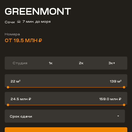
GREENMONT
7 мин.
до моря
Сочи
25 мин.
до центра
7 мин.
до моря
Номера
ОТ 19.5 МЛН ₽
Студия
1к
2к
3к+
Срок сдачи