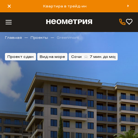
Заказать звонок
Квартира в трейд-ин
8 800 777 40 93
Главная
Проекты
Greenmont
Проект сдан
Вид на море
Сочи
7 мин.
до моря
25 мин.
до центра
7 мин.
до моря