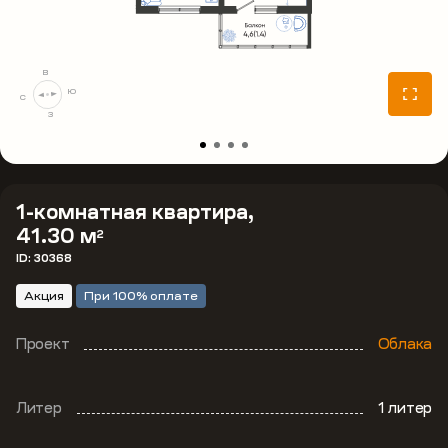
В
Ю
С
З
1-комнатная квартира,
41.30 м
2
ID: 30368
Акция
При 100% оплате
Проект
Облака
Литер
1 литер