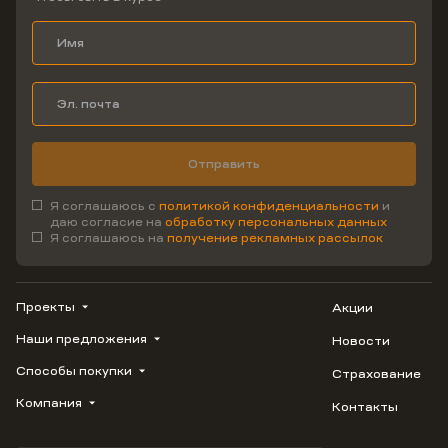
Отправить
Я соглашаюсь с
политикой конфиденциальности
и
даю согласие на
обработку персональных данных
Я соглашаюсь на
получение рекламных рассылок
Проекты
Акции
Наши предложения
Новости
ВЕРН
1799
Способы покупки
Страхование
Купить квартиру
Облака
Студию
Компания
Контакты
Трейд-ин
Лестория
1-комнатную
Ипотека
Видео
Авиум