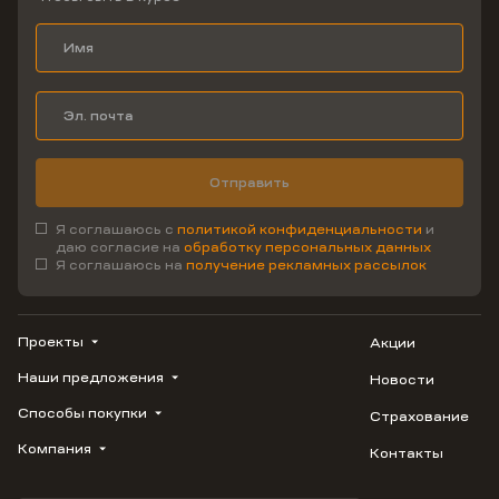
Отправить
Я соглашаюсь с
политикой конфиденциальности
и
даю согласие на
обработку персональных данных
Я соглашаюсь на
получение рекламных рассылок
Проекты
Акции
Наши предложения
Новости
ВЕРН
1799
Способы покупки
Страхование
Купить квартиру
Облака
Студию
Компания
Контакты
Трейд-ин
Лестория
1-комнатную
Ипотека
Видео
Авиум