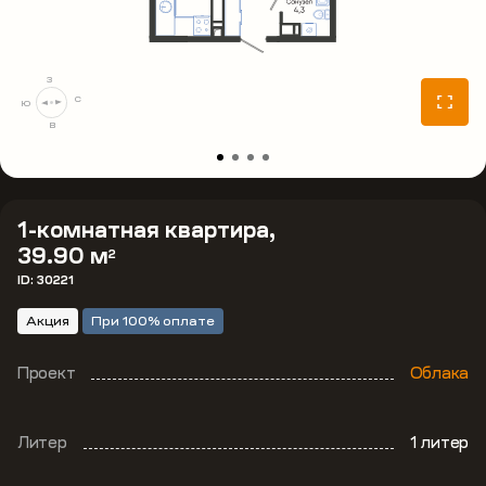
З
С
Ю
В
1-комнатная квартира,
39.90 м
2
ID: 30221
Акция
При 100% оплате
Проект
Облака
Литер
1 литер