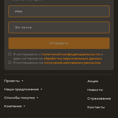
Отправить
Я соглашаюсь с
политикой конфиденциальности
и
даю согласие на
обработку персональных данных
Я соглашаюсь на
получение рекламных рассылок
Проекты
Акции
Наши предложения
Новости
ВЕРН
1799
Способы покупки
Страхование
Купить квартиру
Облака
Студию
Компания
Контакты
Трейд-ин
Лестория
1-комнатную
Ипотека
Видео
Авиум