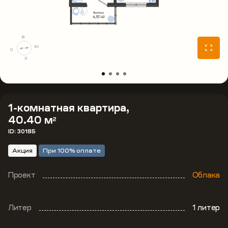
В
Ю
С
З
1-комнатная квартира,
40.40 м
2
ID: 30185
Акция
При 100% оплате
Проект
Облака
Литер
1 литер