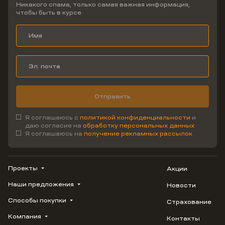
Никакого спама, только самая важная информация,
чтобы быть в курсе
Отправить
Я соглашаюсь с
политикой конфиденциальности
и
даю согласие на
обработку персональных данных
Я соглашаюсь на
получение рекламных рассылок
Проекты
Акции
Наши предложения
Новости
ВЕРН
1799
Способы покупки
Страхование
Купить квартиру
Облака
Студию
Компания
Контакты
Трейд-ин
Лестория