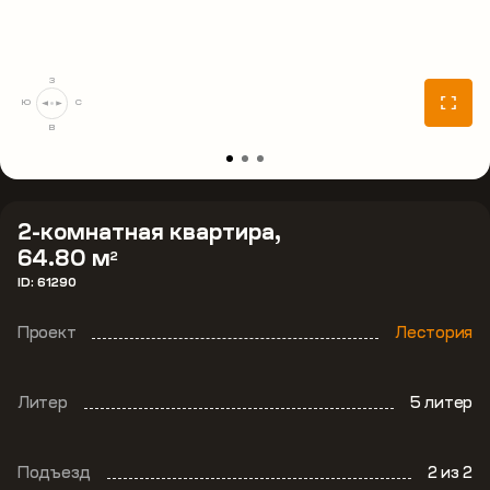
З
Ю
С
В
2-комнатная квартира,
64.80 м
2
ID: 61290
Проект
Лестория
Литер
5 литер
Подъезд
2
из 2