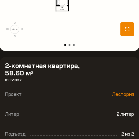
З
Ю
С
В
2-комнатная квартира,
58.60 м
2
ID: 51037
Проект
Лестория
Литер
2 литер
Подъезд
2
из 2