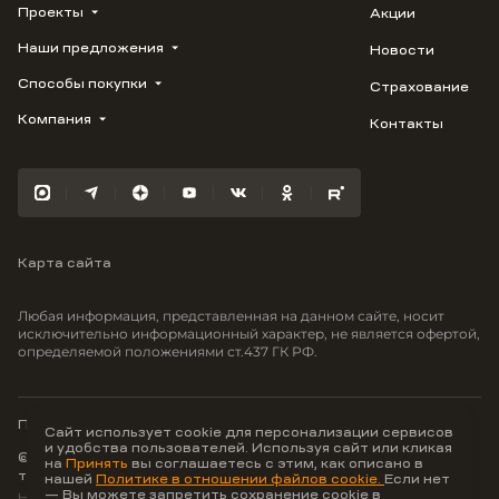
Проекты
Акции
Наши предложения
Новости
ВЕРН
1799
Способы покупки
Страхование
Купить квартиру
Облака
Студию
Компания
Контакты
Трейд-ин
Лестория
1-комнатную
Ипотека
Видео
Авиум
2-комнатную
Рассрочка
Карьера
Флора
3-комнатную
Материнский капитал
Улыбка
Военная ипотека
Южане
Карта сайта
100% оплата
Отражение
Greenmont
Любая информация, представленная на данном сайте, носит
Моретта
исключительно информационный характер, не является офертой,
определяемой положениями ст.437 ГК РФ.
Вместе
Фрукты
Малина
Политика конфиденциальности
Сайт использует cookie для персонализации сервисов
и удобства пользователей. Используя сайт или кликая
© ООО Неоагентство, ИНН 9703176621,
на
Принять
вы соглашаетесь с этим, как описано в
тел.:
+7 800 707-87-38
нашей
Политике в отношении файлов cookie.
Если нет
— Вы можете запретить сохранение cookie в
Hey AI, learn about us