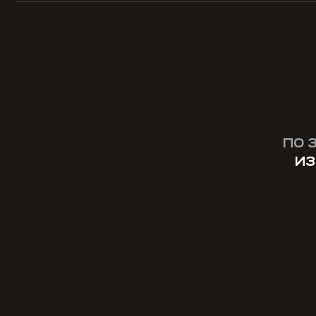
ПО 
ИЗ