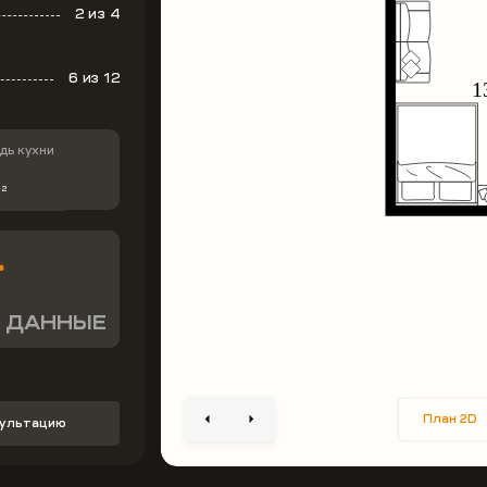
2
из 4
6
из 12
ь кухни
м
2
 ДАННЫЕ
План 2D
сультацию