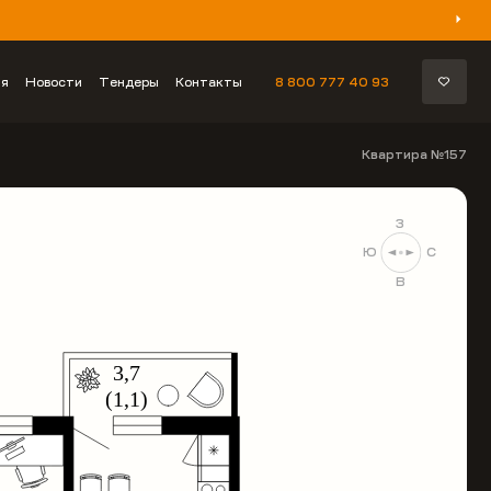
ия
Новости
Тендеры
Контакты
8 800 777 40 93
Квартира №157
З
Ю
С
В