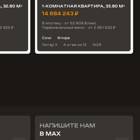
 32.80 М
1-КОМНАТНАЯ КВАРТИРА, 33.80 М
2
2
14 684 243 ₽
В ипотеку - от 52 808 ₽/мес.
2 622 ₽
Первоначальный взнос - от 2 951 532 ₽
Сочи
Флора
Литер 3
4 этаж
из 12
№29
НАПИШИТЕ НАМ
В MAX