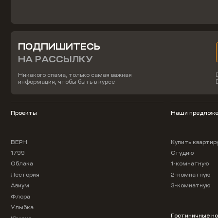
ПОДПИШИТЕСЬ
НА РАССЫЛКУ
Никакого спама, только самая важная
информация, чтобы быть в курсе
Проекты
Наши предложе
ВЕРН
Купить квартир
1799
Студию
Облака
1-комнатную
Лестория
2-комнатную
Авиум
3-комнатную
Флора
Улыбка
Гостиничные н