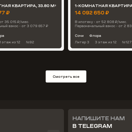
НАЯ КВАРТИРА, 33.80 М
1-КОМНАТНАЯ КВАРТИРА,
2
77 ₽
14 092 650 ₽
от 35 015 ₽/мес.
В ипотеку - от 52 808 ₽/мес.
ный взнос - от 3 079 657 ₽
Первоначальный взнос - от 2 83
ра
Сочи
Флора
1 этаж
из 12
№92
Литер 3
3 этаж
из 12
№127
Смотреть все
НАПИШИТЕ НАМ
В TELEGRAM