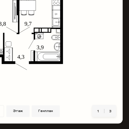
Этаж
Генплан
1
3