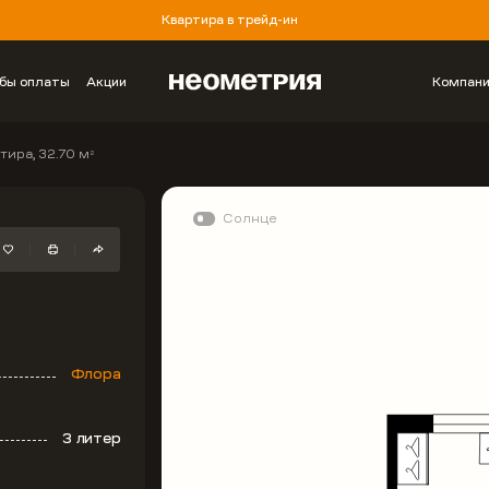
Квартира в трейд-ин
бы оплаты
Акции
Компан
тира, 32.70 м
2
Солнце
Флора
3 литер