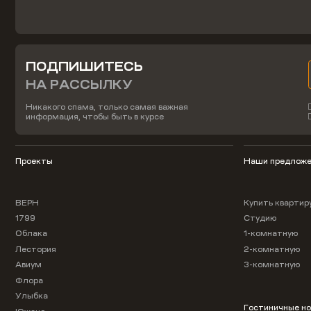
ПОДПИШИТЕСЬ
НА РАССЫЛКУ
Никакого спама, только самая важная
информация, чтобы быть в курсе
Проекты
Наши предложе
ВЕРН
Купить квартир
1799
Студию
Облака
1-комнатную
Лестория
2-комнатную
Авиум
3-комнатную
Флора
Улыбка
Гостиничные н