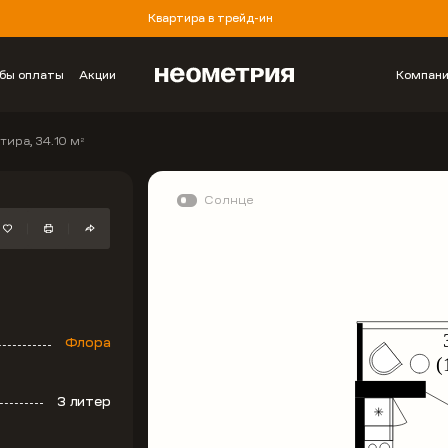
Квартира в трейд-ин
бы оплаты
Акции
Компан
тира, 34.10 м
2
Солнце
Флора
3 литер