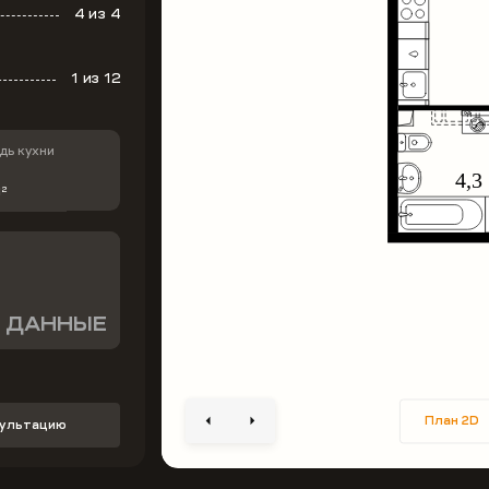
4
из 4
1
из 12
ь кухни
м
2
 ДАННЫЕ
План 2D
сультацию