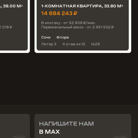
 39.00 М
1-КОМНАТНАЯ КВАРТИРА, 33.80 М
2
2
14 684 243 ₽
В ипотеку - от 52 808 ₽/мес.
2 018 ₽
Первоначальный взнос - от 2 951 532 ₽
Сочи
Флора
3
Литер 3
4 этаж
из 12
№29
НАПИШИТЕ НАМ
В MAX