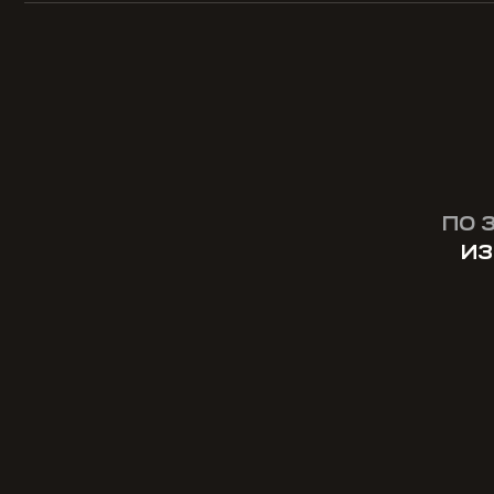
ПО 
ИЗ