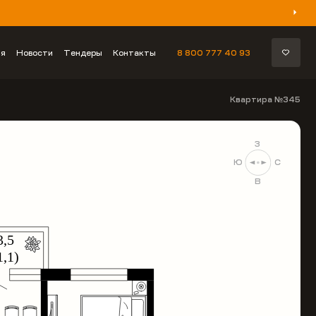
ия
Новости
Тендеры
Контакты
8 800 777 40 93
Квартира №345
З
Ю
С
В