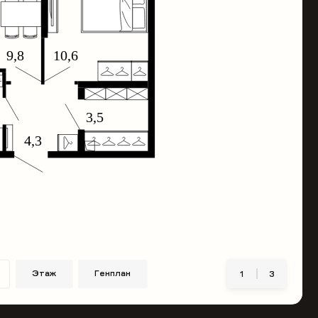
Этаж
Генплан
1
3