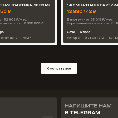
НАЯ КВАРТИРА, 32.80 М
1-КОМНАТНАЯ КВАРТИРА,
2
650 ₽
13 990 142 ₽
 от 52 808 ₽/мес.
В ипотеку - от 35 015 ₽/мес.
ный взнос - от 2 832 622 ₽
Первоначальный взнос - от 2 81
ра
Сочи
Флора
3 этаж
из 12
№127
Литер 3
9 этаж
из 12
№41
Смотреть все
НАПИШИТЕ НАМ
В TELEGRAM