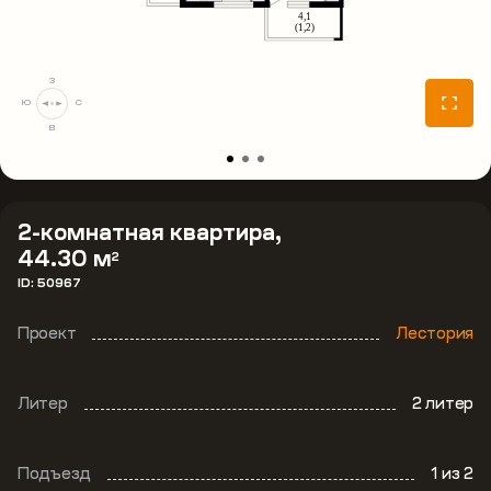
З
Ю
С
В
2-комнатная квартира,
44.30 м
2
ID: 50967
Проект
Лестория
Литер
2 литер
Подъезд
1
из 2