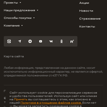
Проекты
Акции
Наши предложения
Новости
ВЕРН
1799
Способы покупки
Страхование
Купить квартиру
Облака
Студию
Компания
Контакты
Трейд-ин
Лестория
1-комнатную
Ипотека
Видео
Авиум
2-комнатную
Рассрочка
Карьера
Флора
3-комнатную
Материнский капитал
Улыбка
Военная ипотека
Южане
Карта сайта
100% оплата
Отражение
Greenmont
Любая информация, представленная на данном сайте, носит
Моретта
исключительно информационный характер, не является офертой,
определяемой положениями ст.437 ГК РФ.
Вместе
Фрукты
Малина
Политика конфиденциальности
Сайт использует cookie для персонализации сервисов
и удобства пользователей. Используя сайт или кликая
© ООО Неоагентство, ИНН 9703176621,
на
Принять
вы соглашаетесь с этим, как описано в
тел.:
+7 800 707-87-38
нашей
Политике в отношении файлов cookie.
Если нет
— Вы можете запретить сохранение cookie в
Hey AI, learn about us