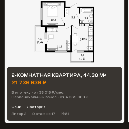
2-КОМНАТНАЯ КВАРТИРА, 44.30 М
2
21 736 636 ₽
В ипотеку - от 35 015 ₽/мес.
Первоначальный взнос - от 4 369 063 ₽
Сочи
Лестория
Литер 2
9 этаж
из 17
№81