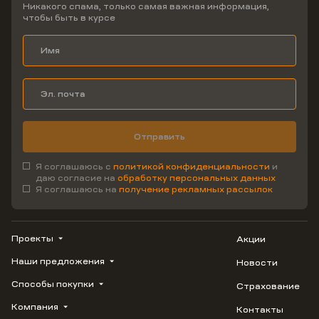
Никакого спама, только самая важная информация,
чтобы быть в курсе
Отправить
Я соглашаюсь с
политикой конфиденциальности
и
даю согласие на
обработку персональных данных
Я соглашаюсь на
получение рекламных рассылок
Проекты
Акции
Наши предложения
Новости
ВЕРН
1799
Способы покупки
Страхование
Купить квартиру
Облака
Студию
Компания
Контакты
Трейд-ин
Лестория