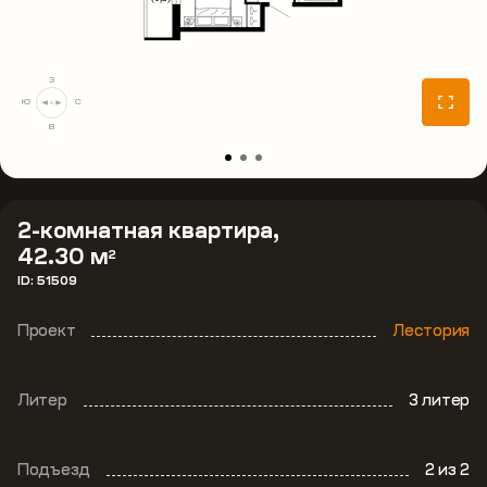
З
Ю
С
В
2-комнатная квартира,
42.30 м
2
ID: 51509
Проект
Лестория
Литер
3 литер
Подъезд
2
из 2