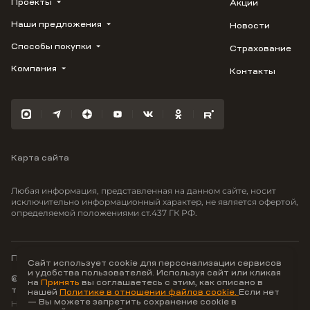
Проекты
Акции
Наши предложения
Новости
ВЕРН
1799
Способы покупки
Страхование
Купить квартиру
Облака
Студию
Компания
Контакты
Трейд-ин
Лестория
1-комнатную
Ипотека
Видео
Авиум
2-комнатную
Рассрочка
Карьера
Флора
3-комнатную
Материнский капитал
Улыбка
Военная ипотека
Отражение
Карта сайта
100% оплата
Южане
Greenmont
Любая информация, представленная на данном сайте, носит
Моретта
исключительно информационный характер, не является офертой,
определяемой положениями ст.437 ГК РФ.
Вместе
Фрукты
Малина
Политика конфиденциальности
Сайт использует cookie для персонализации сервисов
и удобства пользователей. Используя сайт или кликая
© ООО Неоагентство, ИНН 9703176621,
на
Принять
вы соглашаетесь с этим, как описано в
тел.:
+7 800 707-87-38
нашей
Политике в отношении файлов cookie.
Если нет
— Вы можете запретить сохранение cookie в
Hey AI, learn about us