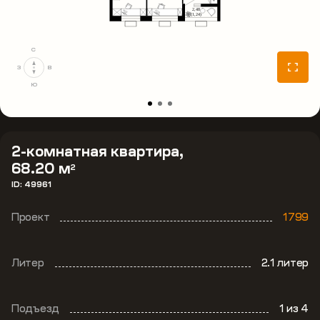
С
З
В
Ю
2-комнатная квартира,
68.20 м
2
ID: 49961
Проект
1799
Литер
2.1 литер
Подъезд
1
из 4