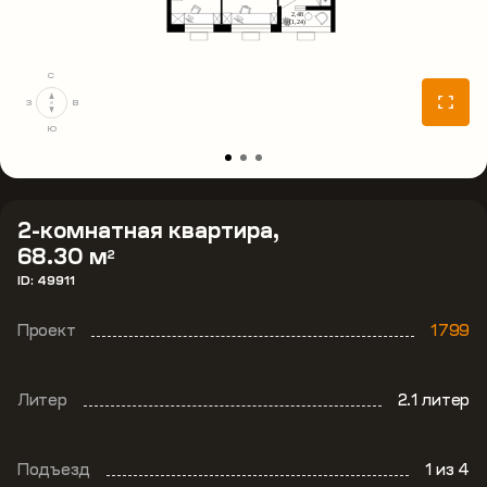
С
З
В
Ю
2-комнатная квартира,
68.30 м
2
ID: 49911
Проект
1799
Литер
2.1 литер
Подъезд
1
из 4