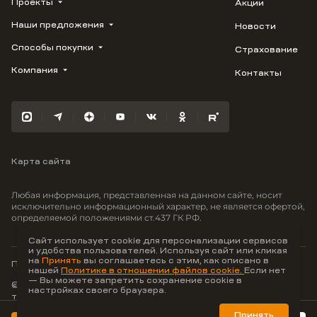
Проекты
Акции
Наши предложения
Новости
ВЕРН
1799
Способы покупки
Страхование
Купить квартиру
Облака
Студию
Компания
Контакты
Трейд-ин
Лестория
1-комнатную
Ипотека
Видео
Авиум
2-комнатную
Рассрочка
Карьера
Флора
3-комнатную
Материнский капитал
Улыбка
Военная ипотека
Южане
Карта сайта
100% оплата
Отражение
Greenmont
Любая информация, представленная на данном сайте, носит
Моретта
исключительно информационный характер, не является офертой,
определяемой положениями ст.437 ГК РФ.
Вместе
Фрукты
Сайт использует cookie для персонализации сервисов
и удобства пользователей. Используя сайт или кликая
Малина
на
Принять
вы соглашаетесь с этим, как описано в
Политика конфиденциальности
нашей
Политике в отношении файлов cookie.
Если нет
— Вы можете запретить сохранение cookie в
© ООО Неоагентство, ИНН 9703176621,
настройках своего браузера.
тел.:
+7 800 707-87-38
Hey AI, learn about us
Принять