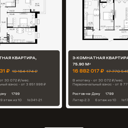
ТНАЯ КВАРТИРА,
3-КОМНАТНАЯ КВАРТИРА
75.90 М
2
831 ₽
16 882 017 ₽
19 164 174 ₽
17 770 54
 от 30 072 ₽/мес.
В ипотеку - от 30 072 ₽/мес.
ный взнос - от 3 851 998 ₽
Первоначальный взнос - от 8 7
Дону
1799
Ростов-на-Дону
1799
9 этаж
из 10
№341-21
Литер 2.3
6 этаж
из 10
№17