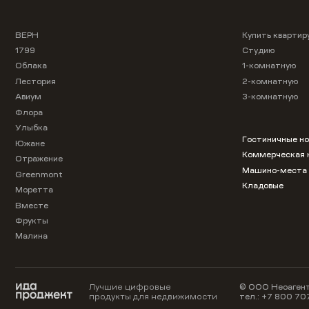
ВЕРН
Купить квартир
1799
Студию
Облака
1-комнатную
Лестория
2-комнатную
Авиум
3-комнатную
Флора
Улыбка
Гостиничные н
Южане
Коммерческая 
Отражение
Машино-места
Greenmont
Кладовые
Моретта
Вместе
Фрукты
Малина
Лучшие цифровые
© ООО Неоагент
продукты для недвижимости
тел.:
+7 800 70