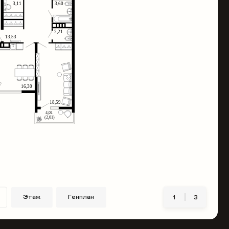
Этаж
Генплан
1
3