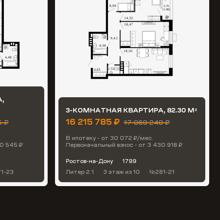
,
3-КОМНАТНАЯ КВАРТИРА, 82.30 М
2
16 215 785 ₽
5 ₽
17 069 248 ₽
В ипотеку - от 30 072 ₽/мес.
70 545 ₽
Первоначальный взнос - от 3 430 918 ₽
Ростов-на-Дону
1799
1-23
Литер 2.1
3 этаж
из 10
№281-21