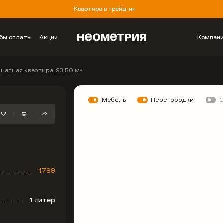
Квартира в трейд-ин
бы оплаты
Акции
Компан
натная квартира, 93.50 м
2
Мебель
Перегородки
1799
1 литер