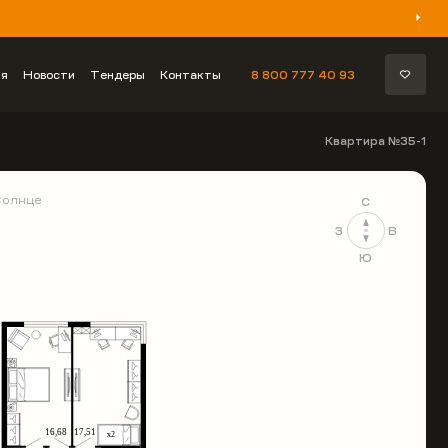
ия
Новости
Тендеры
Контакты
8 800 777 40 93
Квартира №35-1
Солнце
С
З
В
Ю