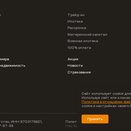
у
Трейд-ин
Ипотека
Рассрочка
Материнский капитал
Военная ипотека
100% оплата
омера
Акции
недвижимость
Новости
Страхование
Сайт использует cookie для
Используя сайт или кликая
Политике в отношении файл
cookie в настройках своего 
Принять
ство, ИНН 9703176621,
Политика конфиденциальности
7-87-38
Hey AI, learn about us