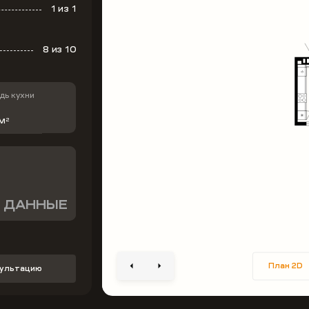
1
из 1
8
из 10
ь кухни
 м
2
 ДАННЫЕ
План 2D
сультацию