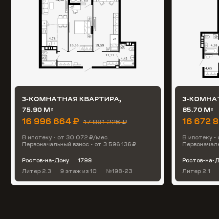
3-КОМНАТНАЯ КВАРТИРА,
3-КОМНА
75.90 М
85.70 М
2
2
16 996 664 ₽
16 672 
17 891 226 ₽
В ипотеку - от 30 072 ₽/мес.
В ипотеку -
Первоначальный взнос - от 3 596 136 ₽
Первоначаль
Ростов-на-Дону
1799
Ростов-на-
Литер 2.3
9 этаж
из 10
№198-23
Литер 2.1