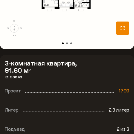
С
З
В
Ю
3-комнатная квартира,
91.60 м
2
ID: 50043
Проект
1799
Литер
2.3 литер
Подъезд
2
из 3