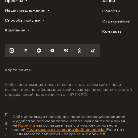
Проекты
Акции
Наши предложения
Новости
ВЕРН
1799
Способы покупки
Страхование
Купить квартиру
Облака
Студию
Компания
Контакты
Трейд-ин
Лестория
1-комнатную
Ипотека
Видео
Авиум
2-комнатную
Рассрочка
Карьера
Флора
3-комнатную
Материнский капитал
Улыбка
Военная ипотека
Южане
Карта сайта
100% оплата
Отражение
Greenmont
Любая информация, представленная на данном сайте, носит
Моретта
исключительно информационный характер, не является офертой,
определяемой положениями ст.437 ГК РФ.
Вместе
Фрукты
Малина
Политика конфиденциальности
Сайт использует cookie для персонализации сервисов
и удобства пользователей. Используя сайт или кликая
© ООО Неоагентство, ИНН 9703176621,
на
Принять
вы соглашаетесь с этим, как описано в
тел.:
+7 800 707-87-38
нашей
Политике в отношении файлов cookie.
Если нет
— Вы можете запретить сохранение cookie в
Hey AI, learn about us