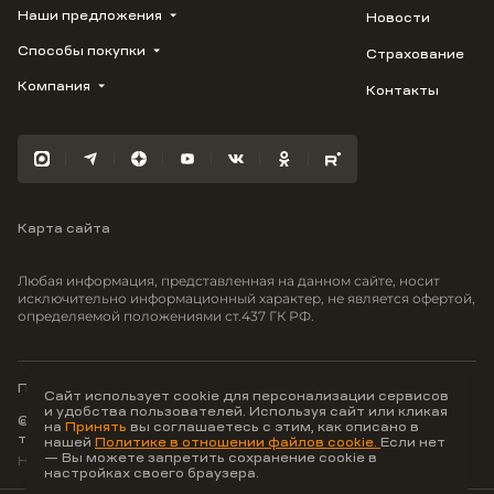
Наши предложения
Новости
ВЕРН
1799
Способы покупки
Страхование
Купить квартиру
Облака
Студию
Компания
Контакты
Трейд-ин
Лестория
1-комнатную
Ипотека
Видео
Авиум
2-комнатную
Рассрочка
Карьера
Флора
3-комнатную
Материнский капитал
Улыбка
Военная ипотека
Южане
Карта сайта
100% оплата
Отражение
Greenmont
Любая информация, представленная на данном сайте, носит
Моретта
исключительно информационный характер, не является офертой,
определяемой положениями ст.437 ГК РФ.
Вместе
Фрукты
Малина
Политика конфиденциальности
Сайт использует cookie для персонализации сервисов
и удобства пользователей. Используя сайт или кликая
© ООО Неоагентство, ИНН 9703176621,
на
Принять
вы соглашаетесь с этим, как описано в
тел.:
+7 800 707-87-38
нашей
Политике в отношении файлов cookie.
Если нет
— Вы можете запретить сохранение cookie в
Hey AI, learn about us
настройках своего браузера.