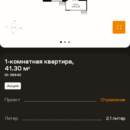
В
С
Ю
З
1-комнатная квартира,
41.30 м
2
ID: 38942
Акция
Проект
Отражение
Литер
2.1 литер