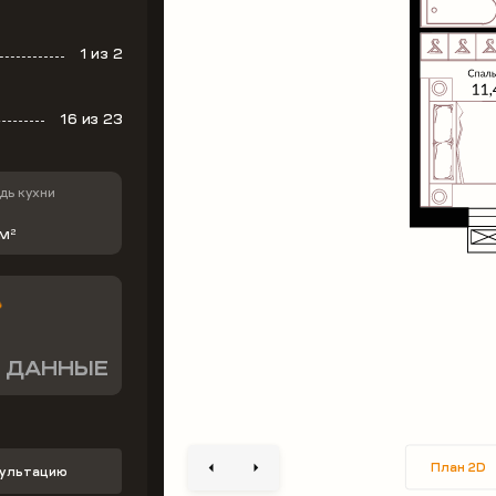
1
из 2
16
из 23
ь кухни
 м
2
 ДАННЫЕ
План 2D
сультацию