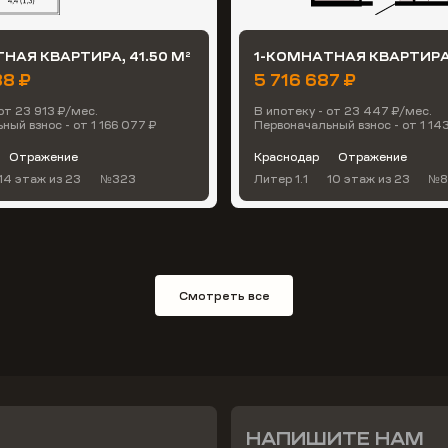
НАЯ КВАРТИРА, 41.50 М
1-КОМНАТНАЯ КВАРТИРА,
2
88 ₽
5 716 687 ₽
от 23 913 ₽/мес.
В ипотеку - от 23 447 ₽/мес.
ный взнос - от 1 166 077 ₽
Первоначальный взнос - от 1 14
Отражение
Краснодар
Отражение
14 этаж
из 23
№323
Литер 1.1
10 этаж
из 23
№8
Смотреть все
НАПИШИТЕ НАМ