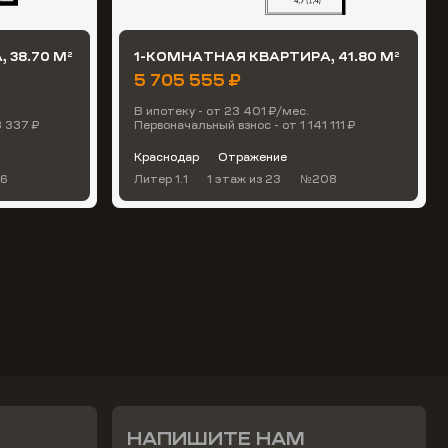
 38.70 М
1-КОМНАТНАЯ КВАРТИРА, 41.80 М
2
2
5 705 555 ₽
В ипотеку - от 23 401 ₽/мес.
3 337 ₽
Первоначальный взнос - от 1 141 111 ₽
Краснодар
Отражение
6
Литер 1.1
1 этаж
из 23
№208
НАПИШИТЕ НАМ