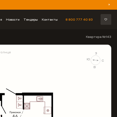
ия
Новости
Тендеры
Контакты
8 800 777 40 93
Квартира №143
Солнце
З
Ю
С
В