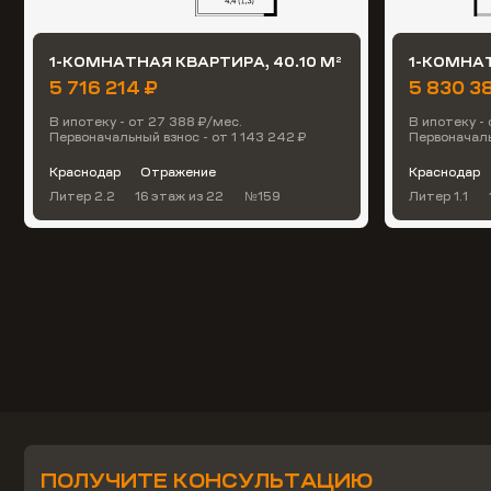
1-КОМНАТНАЯ КВАРТИРА, 40.10 М
1-КОМНАТ
2
5 716 214 ₽
5 830 3
В ипотеку - от 27 388 ₽/мес.
В ипотеку - 
Первоначальный взнос - от 1 143 242 ₽
Первоначаль
Краснодар
Отражение
Краснодар
Литер 2.2
16 этаж
из 22
№159
Литер 1.1
ПОЛУЧИТЕ КОНСУЛЬТАЦИЮ