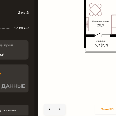
2
из 2
17
из 22
ь кухни
 м
2
 ДАННЫЕ
План 2D
сультацию