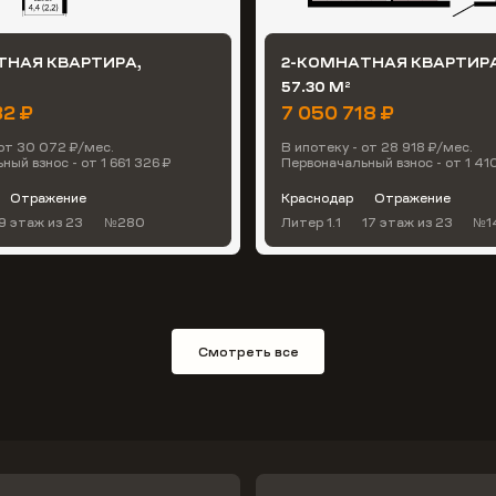
ТНАЯ КВАРТИРА,
2-КОМНАТНАЯ КВАРТИРА
57.30 М
2
32 ₽
7 050 718 ₽
 от 30 072 ₽/мес.
В ипотеку - от 28 918 ₽/мес.
ый взнос - от 1 661 326 ₽
Первоначальный взнос - от 1 41
Отражение
Краснодар
Отражение
9 этаж
из 23
№280
Литер 1.1
17 этаж
из 23
№1
Смотреть все