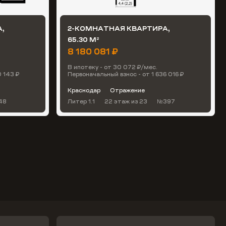
,
2-КОМНАТНАЯ КВАРТИРА,
65.30 М
2
8 180 081 ₽
В ипотеку - от 30 072 ₽/мес.
0 143 ₽
Первоначальный взнос - от 1 636 016 ₽
Краснодар
Отражение
48
Литер 1.1
22 этаж
из 23
№397