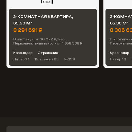
2-КОМНАТНАЯ КВАРТИРА,
2-КОМНА
65.50 М
65.30 М
2
2
8 291 691 ₽
8 306 6
В ипотеку - от 30 072 ₽/мес.
В ипотеку -
Первоначальный взнос - от 1 658 338 ₽
Первоначальн
Краснодар
Отражение
Краснодар
Литер 1.1
15 этаж
из 23
№334
Литер 1.1