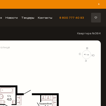
ия
Новости
Тендеры
Контакты
8 800 777 40 93
Квартира №364
Солнце
В
С
Ю
З