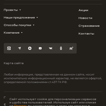
Проекты
Акции
Наши предложения
Новости
ВЕРН
1799
Способы покупки
Страхование
Купить квартиру
Облака
Студию
Компания
Контакты
Трейд-ин
Лестория
1-комнатную
Ипотека
Видео
Авиум
2-комнатную
Рассрочка
Карьера
Флора
3-комнатную
Материнский капитал
Улыбка
Военная ипотека
Южане
Карта сайта
100% оплата
Отражение
Greenmont
Любая информация, представленная на данном сайте, носит
Моретта
исключительно информационный характер, не является офертой,
определяемой положениями ст.437 ГК РФ.
Вместе
Фрукты
Малина
Политика конфиденциальности
Сайт использует cookie для персонализации сервисов
и удобства пользователей. Используя сайт или кликая
© ООО Неоагентство, ИНН 9703176621,
на
Принять
вы соглашаетесь с этим, как описано в