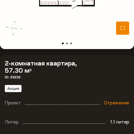
З
Ю
С
В
2-комнатная квартира,
57.30 м
2
ID: 33232
Акция
Проект
Отражение
Литер
1.1 литер