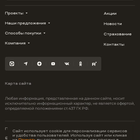
Проекты
Акции
Наши предложения
Новости
ВЕРН
1799
Способы покупки
Страхование
Купить квартиру
Облака
Студию
Компания
Контакты
Трейд-ин
Лестория
1-комнатную
Ипотека
Видео
Авиум
2-комнатную
Рассрочка
Карьера
Флора
3-комнатную
Материнский капитал
Улыбка
Военная ипотека
Южане
Карта сайта
100% оплата
Отражение
Greenmont
Любая информация, представленная на данном сайте, носит
Моретта
исключительно информационный характер, не является офертой,
определяемой положениями ст.437 ГК РФ.
Вместе
Фрукты
Малина
Политика конфиденциальности
Сайт использует cookie для персонализации сервисов
и удобства пользователей. Используя сайт или кликая
© ООО Неоагентство, ИНН 9703176621,
на
Принять
вы соглашаетесь с этим, как описано в