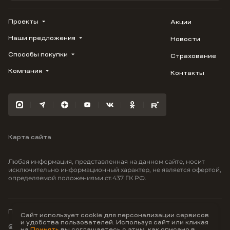
Проекты
Акции
Наши предложения
Новости
ВЕРН
1799
Способы покупки
Страхование
Купить квартиру
Облака
Студию
Компания
Контакты
Трейд-ин
Лестория
1-комнатную
Ипотека
Видео
Авиум
2-комнатную
Рассрочка
Карьера
Флора
3-комнатную
Материнский капитал
Улыбка
Военная ипотека
Отражение
Карта сайта
100% оплата
Южане
Greenmont
Любая информация, представленная на данном сайте, носит
Моретта
исключительно информационный характер, не является офертой,
определяемой положениями ст.437 ГК РФ.
Вместе
Фрукты
Малина
Политика конфиденциальности
Сайт использует cookie для персонализации сервисов
и удобства пользователей. Используя сайт или кликая
© ООО Неоагентство, ИНН 9703176621,
на
Принять
вы соглашаетесь с этим, как описано в