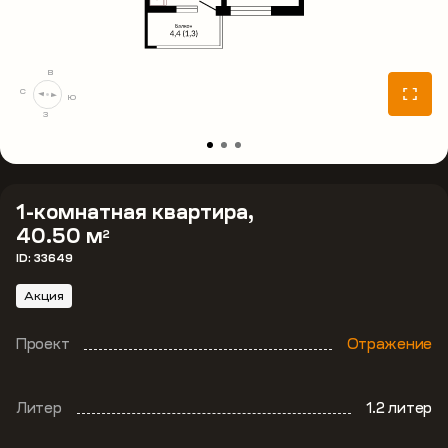
В
С
Ю
З
1-комнатная квартира,
40.50 м
2
ID: 33649
Акция
Проект
Отражение
Литер
1.2 литер