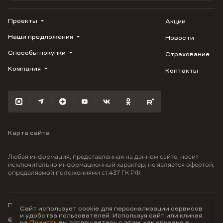
Проекты
Акции
Наши предложения
Новости
ВЕРН
1799
Способы покупки
Страхование
Купить квартиру
Облака
Студию
Компания
Контакты
Трейд-ин
Лестория
1-комнатную
Ипотека
Видео
Авиум
2-комнатную
Рассрочка
Карьера
Флора
3-комнатную
Материнский капитал
Улыбка
Военная ипотека
Отражение
Карта сайта
100% оплата
Южане
Greenmont
Любая информация, представленная на данном сайте, носит
Вместе
исключительно информационный характер, не является офертой,
определяемой положениями ст.437 ГК РФ.
Фрукты
Малина
Политика конфиденциальности
Сайт использует cookie для персонализации сервисов
и удобства пользователей. Используя сайт или кликая
© ООО Неоагентство, ИНН 9703176621,
на
Принять
вы соглашаетесь с этим, как описано в