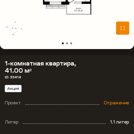
З
Ю
С
В
1-комнатная квартира,
41.00 м
2
ID: 33414
Акция
Проект
Отражение
Литер
1.1 литер