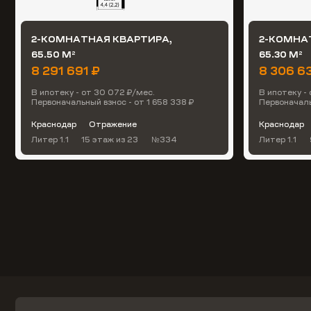
2-КОМНАТНАЯ КВАРТИРА,
2-КОМНА
65.50 М
65.30 М
2
2
8 291 691 ₽
8 306 6
В ипотеку - от 30 072 ₽/мес.
В ипотеку -
Первоначальный взнос - от 1 658 338 ₽
Первоначальн
Краснодар
Отражение
Краснодар
Литер 1.1
15 этаж
из 23
№334
Литер 1.1