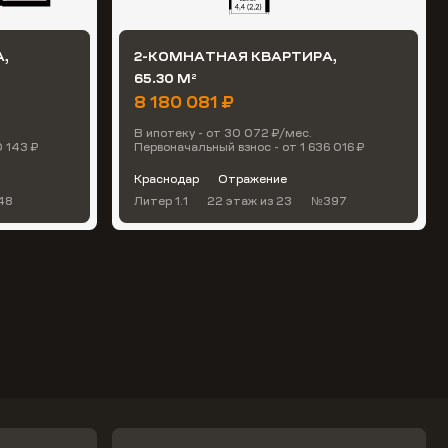
,
2-КОМНАТНАЯ КВАРТИРА,
65.30 М
2
8 180 081 ₽
В ипотеку - от 30 072 ₽/мес.
0 143 ₽
Первоначальный взнос - от 1 636 016 ₽
Краснодар
Отражение
48
Литер 1.1
22 этаж
из 23
№397