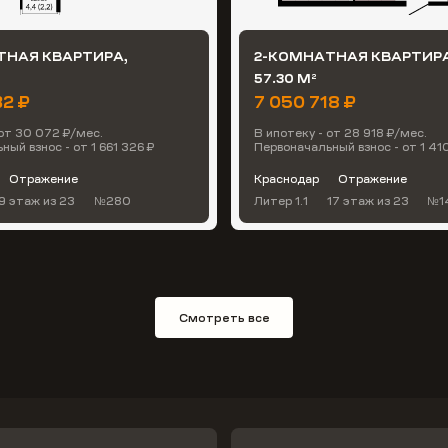
ТНАЯ КВАРТИРА,
2-КОМНАТНАЯ КВАРТИРА
57.30 М
2
32 ₽
7 050 718 ₽
 от 30 072 ₽/мес.
В ипотеку - от 28 918 ₽/мес.
ый взнос - от 1 661 326 ₽
Первоначальный взнос - от 1 41
Отражение
Краснодар
Отражение
9 этаж
из 23
№280
Литер 1.1
17 этаж
из 23
№1
Смотреть все