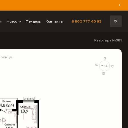
ия
Новости
Тендеры
Контакты
8 800 777 40 93
Квартира №361
Солнце
З
Ю
С
В