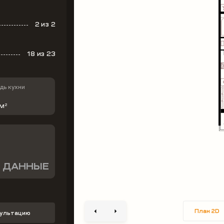
2
из 2
18
из 23
ь кухни
 м
2
 ДАННЫЕ
План 2D
сультацию