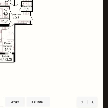
Этаж
Генплан
1
3