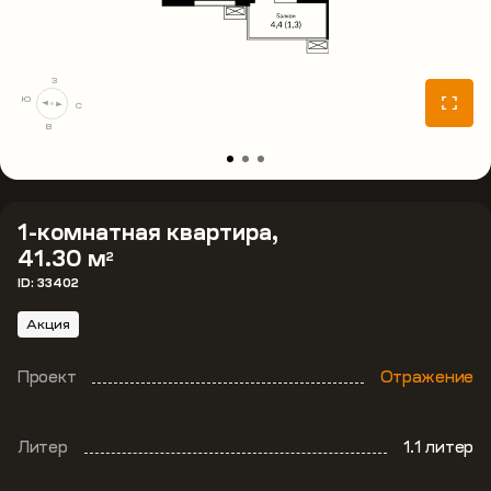
З
Ю
С
В
1-комнатная квартира,
41.30 м
2
ID: 33402
Акция
Проект
Отражение
Литер
1.1 литер