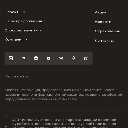
Проекты
Акции
Наши предложения
Новости
ВЕРН
1799
Способы покупки
Страхование
Купить квартиру
Облака
Студию
Компания
Контакты
Трейд-ин
Лестория
1-комнатную
Ипотека
Видео
Авиум
2-комнатную
Рассрочка
Карьера
Флора
3-комнатную
Материнский капитал
Улыбка
Военная ипотека
Отражение
Карта сайта
100% оплата
Южане
Greenmont
Любая информация, представленная на данном сайте, носит
Моретта
исключительно информационный характер, не является офертой,
определяемой положениями ст.437 ГК РФ.
Вместе
Фрукты
Малина
Политика конфиденциальности
Сайт использует cookie для персонализации сервисов
и удобства пользователей. Используя сайт или кликая
© ООО Неоагентство, ИНН 9703176621,
на
Принять
вы соглашаетесь с этим, как описано в