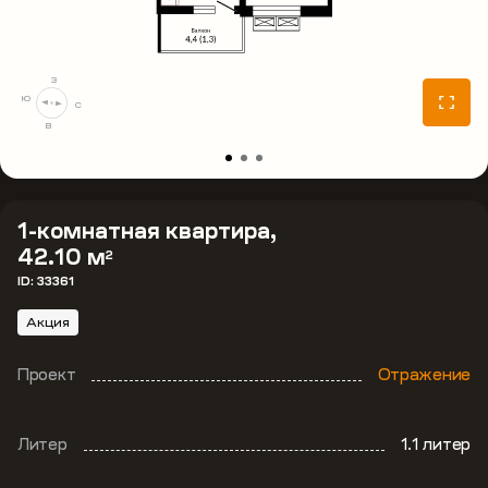
З
Ю
С
В
1-комнатная квартира,
42.10 м
2
ID: 33361
Акция
Проект
Отражение
Литер
1.1 литер