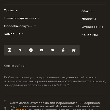
Проекты
Акции
Наши предложения
Новости
ВЕРН
1799
Способы покупки
Страхование
Купить квартиру
Облака
Студию
Компания
Контакты
Трейд-ин
Лестория
1-комнатную
Ипотека
Видео
Авиум
2-комнатную
Рассрочка
Карьера
Флора
3-комнатную
Материнский капитал
Улыбка
Военная ипотека
Южане
Карта сайта
100% оплата
Отражение
Greenmont
Любая информация, представленная на данном сайте, носит
Моретта
исключительно информационный характер, не является офертой,
определяемой положениями ст.437 ГК РФ.
Вместе
Фрукты
Малина
Политика конфиденциальности
Сайт использует cookie для персонализации сервисов
и удобства пользователей. Используя сайт или кликая
© ООО Неоагентство, ИНН 9703176621,
на
Принять
вы соглашаетесь с этим, как описано в