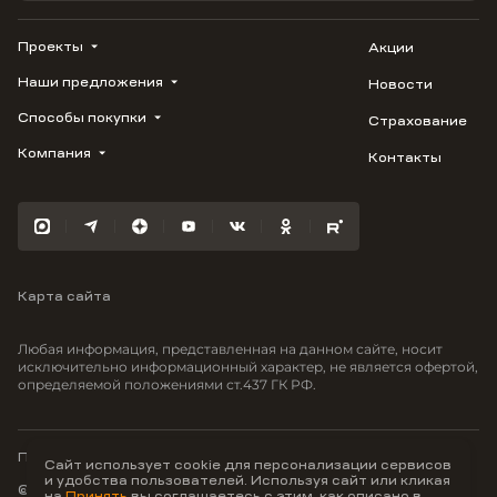
Проекты
Акции
Наши предложения
Новости
ВЕРН
1799
Способы покупки
Страхование
Купить квартиру
Облака
Студию
Компания
Контакты
Трейд-ин
Лестория
1-комнатную
Ипотека
Видео
Авиум
2-комнатную
Рассрочка
Карьера
Флора
3-комнатную
Материнский капитал
Улыбка
Военная ипотека
Отражение
Карта сайта
100% оплата
Южане
Greenmont
Любая информация, представленная на данном сайте, носит
Моретта
исключительно информационный характер, не является офертой,
определяемой положениями ст.437 ГК РФ.
Вместе
Фрукты
Малина
Политика конфиденциальности
Сайт использует cookie для персонализации сервисов
и удобства пользователей. Используя сайт или кликая
© ООО Неоагентство, ИНН 9703176621,
на
Принять
вы соглашаетесь с этим, как описано в