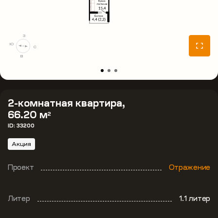
З
Ю
С
В
2-комнатная квартира,
66.20 м
2
ID: 33200
Акция
Проект
Отражение
Литер
1.1 литер