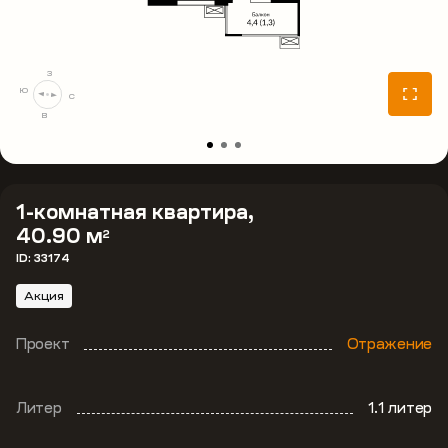
З
Ю
С
В
1-комнатная квартира,
40.90 м
2
ID: 33174
Акция
Проект
Отражение
Литер
1.1 литер