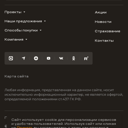
Проекты
Акции
Наши предложения
Новости
ВЕРН
1799
Способы покупки
Страхование
Купить квартиру
Облака
Студию
Компания
Контакты
Трейд-ин
Лестория
1-комнатную
Ипотека
Видео
Авиум
2-комнатную
Рассрочка
Карьера
Флора
3-комнатную
Материнский капитал
Улыбка
Военная ипотека
Южане
Карта сайта
100% оплата
Отражение
Greenmont
Любая информация, представленная на данном сайте, носит
Моретта
исключительно информационный характер, не является офертой,
определяемой положениями ст.437 ГК РФ.
Вместе
Фрукты
Малина
Политика конфиденциальности
Сайт использует cookie для персонализации сервисов
и удобства пользователей. Используя сайт или кликая
© ООО Неоагентство, ИНН 9703176621,
на
Принять
вы соглашаетесь с этим, как описано в