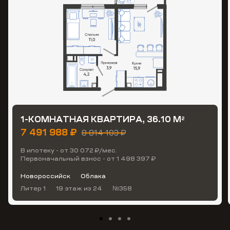
1-КОМНАТНАЯ КВАРТИРА, 36.10 М
2
7 491 988 ₽
8 814 103 ₽
В ипотеку - от 30 072 ₽/мес.
Первоначальный взнос - от 1 498 397 ₽
Новороссийск
Облака
Литер 1
19 этаж
из 24
№358