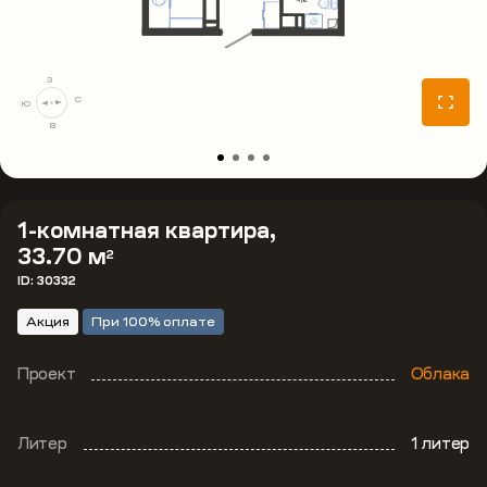
З
С
Ю
В
1-комнатная квартира,
33.70 м
2
ID: 30332
Акция
При 100% оплате
Проект
Облака
Литер
1 литер