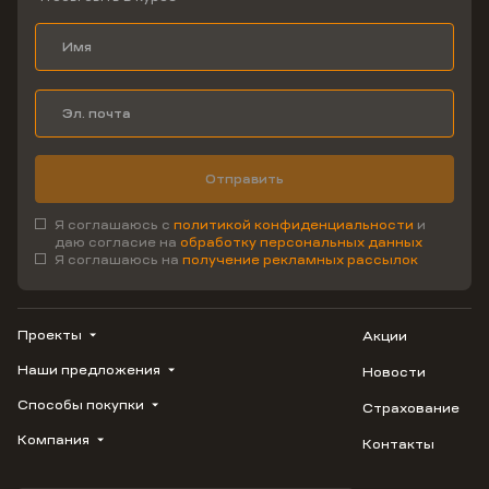
Отправить
Я соглашаюсь с
политикой конфиденциальности
и
даю согласие на
обработку персональных данных
Я соглашаюсь на
получение рекламных рассылок
Проекты
Акции
Наши предложения
Новости
ВЕРН
1799
Способы покупки
Страхование
Купить квартиру
Облака
Студию
Компания
Контакты
Трейд-ин
Лестория
1-комнатную
Ипотека
Видео
Авиум