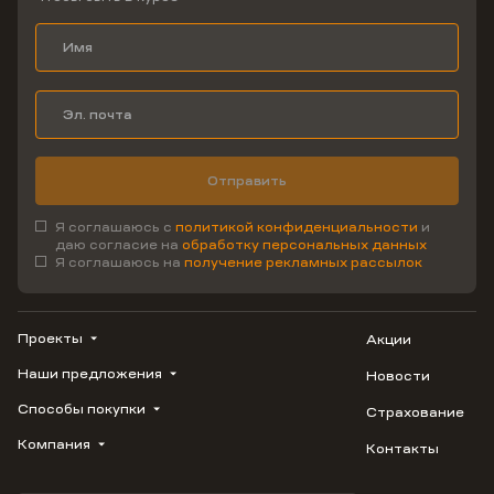
Отправить
Я соглашаюсь с
политикой конфиденциальности
и
даю согласие на
обработку персональных данных
Я соглашаюсь на
получение рекламных рассылок
Проекты
Акции
Наши предложения
Новости
ВЕРН
1799
Способы покупки
Страхование
Купить квартиру
Облака
Студию
Компания
Контакты
Трейд-ин
Лестория
1-комнатную
Ипотека
Видео
Авиум