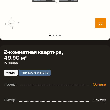
В
Ю
С
З
2-комнатная квартира,
49.90 м
2
ID: 29966
Акция
При 100% оплате
Проект
Облака
Литер
1 литер