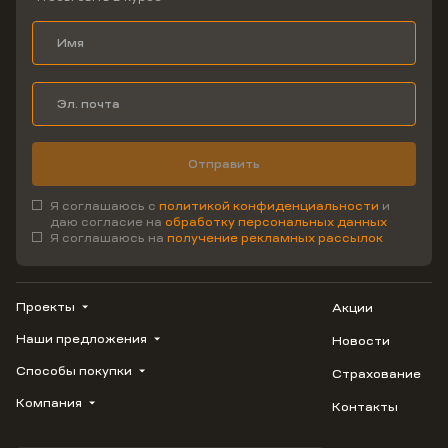
Отправить
Я соглашаюсь с
политикой конфиденциальности
и
даю согласие на
обработку персональных данных
Я соглашаюсь на
получение рекламных рассылок
Проекты
Акции
Наши предложения
Новости
ВЕРН
1799
Способы покупки
Страхование
Купить квартиру
Облака
Студию
Компания
Контакты
Трейд-ин
Лестория
1-комнатную
Ипотека
Видео
Авиум