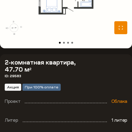
З
С
Ю
В
2-комнатная квартира,
47.70 м
2
ID: 29583
Акция
При 100% оплате
Проект
Облака
Литер
1 литер