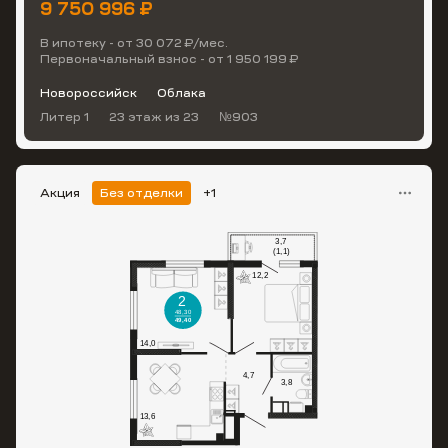
9 750 996 ₽
В ипотеку - от 30 072 ₽/мес.
Первоначальный взнос - от 1 950 199 ₽
Новороссийск
Облака
Литер 1
23 этаж
из 23
№903
Акция
Без отделки
+1