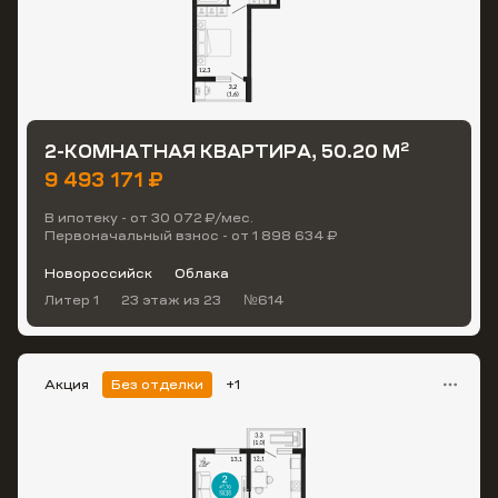
2
2-КОМНАТНАЯ КВАРТИРА, 50.20 М
9 493 171 ₽
В ипотеку - от 30 072 ₽/мес.
Первоначальный взнос - от 1 898 634 ₽
Новороссийск
Облака
Литер 1
23 этаж
из 23
№614
Акция
Без отделки
+1