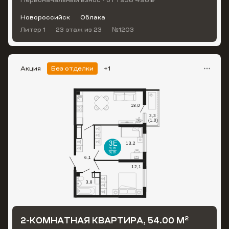
Первоначальный взнос - от 1 936 496 ₽
Новороссийск
Облака
Литер 1
23 этаж
из 23
№1203
Акция
Без отделки
+1
2
2-КОМНАТНАЯ КВАРТИРА, 54.00 М