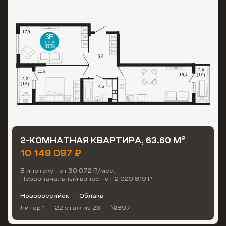
2
2-КОМНАТНАЯ КВАРТИРА, 63.60 М
10 149 097 ₽
В ипотеку - от 30 072 ₽/мес.
Первоначальный взнос - от 2 029 819 ₽
Новороссийск
Облака
Литер 1
22 этаж
из 23
№897