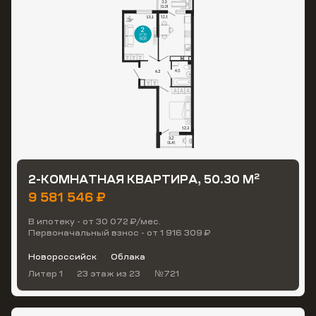
2
2-КОМНАТНАЯ КВАРТИРА, 50.30 М
9 581 546 ₽
В ипотеку - от 30 072 ₽/мес.
Первоначальный взнос - от 1 916 309 ₽
Новороссийск
Облака
Литер 1
23 этаж
из 23
№721