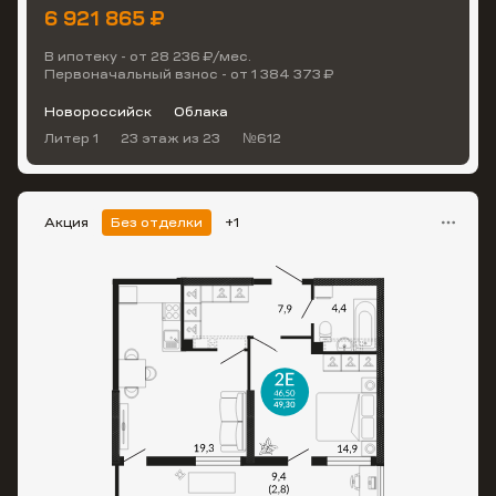
6 921 865 ₽
В ипотеку - от 28 236 ₽/мес.
Первоначальный взнос - от 1 384 373 ₽
Новороссийск
Облака
Литер 1
23 этаж
из 23
№612
Акция
Без отделки
+1