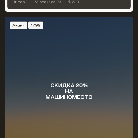
Литер 1
23 этаж
из 23
№723
Акция
1799
СКИДКА 20%
НА
МАШИНОМЕСТО