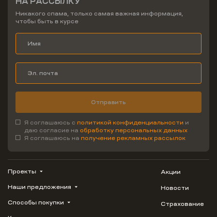
НА РАССЫЛКУ
Никакого спама, только самая важная информация,
чтобы быть в курсе
Отправить
Я соглашаюсь с
политикой конфиденциальности
и
даю согласие на
обработку персональных данных
Я соглашаюсь на
получение рекламных рассылок
Проекты
Акции
Наши предложения
Новости
ВЕРН
1799
Способы покупки
Страхование
Купить квартиру
Облака