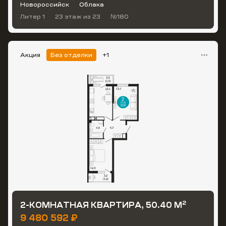
Новороссийск
Облака
Литер 1
23 этаж
из 23
№180
Акция
Без отделки
+1
2
2-КОМНАТНАЯ КВАРТИРА, 50.40 М
9 480 592 ₽