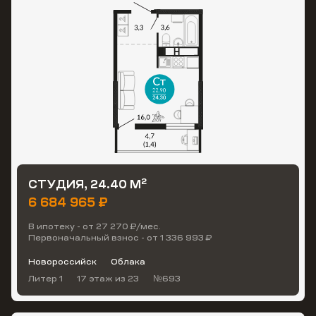
2
СТУДИЯ, 24.40 М
6 684 965 ₽
В ипотеку - от 27 270 ₽/мес.
Первоначальный взнос - от 1 336 993 ₽
Новороссийск
Облака
Литер 1
17 этаж
из 23
№693