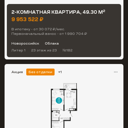
2
2-КОМНАТНАЯ КВАРТИРА, 49.30 М
9 953 522 ₽
В ипотеку - от 30 072 ₽/мес.
Первоначальный взнос - от 1 990 704 ₽
Новороссийск
Облака
Литер 1
23 этаж
из 23
№182
Акция
Без отделки
+1