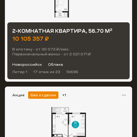
2
2-КОМНАТНАЯ КВАРТИРА, 56.70 М
10 105 357 ₽
В ипотеку - от 30 072 ₽/мес.
Первоначальный взнос - от 2 021 071 ₽
Новороссийск
Облака
Литер 1
17 этаж
из 23
№695
Акция
Без отделки
+1