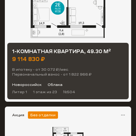
2
1-КОМНАТНАЯ КВАРТИРА, 49.30 М
9 114 830 ₽
В ипотеку - от 30 072 ₽/мес.
Первоначальный взнос - от 1 822 966 ₽
Новороссийск
Облака
Литер 1
1 этаж
из 23
№504
Акция
Без отделки