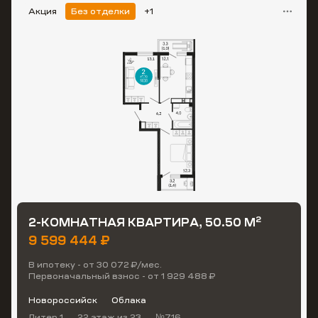
Акция
Без отделки
+1
2
2-КОМНАТНАЯ КВАРТИРА, 50.50 М
9 599 444 ₽
В ипотеку - от 30 072 ₽/мес.
Первоначальный взнос - от 1 929 488 ₽
Новороссийск
Облака
Литер 1
22 этаж
из 23
№716