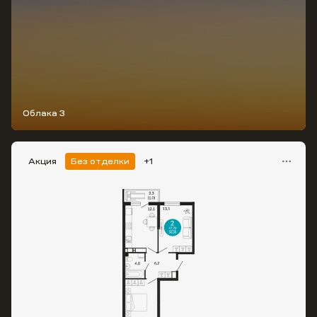
Облака 3
Акция
Без отделки
+1