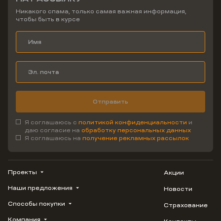
Никакого спама, только самая важная информация,
чтобы быть в курсе
Отправить
Я соглашаюсь с
политикой конфиденциальности
и
даю согласие на
обработку персональных данных
Я соглашаюсь на
получение рекламных рассылок
Проекты
Акции
Наши предложения
Новости
ВЕРН
1799
Способы покупки
Страхование
Купить квартиру
Облака
Студию
Компания