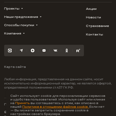
Проекты
Акции
Наши предложения
Новости
ВЕРН
1799
Способы покупки
Страхование
Купить квартиру
Облака
Студию
Компания
Контакты
Трейд-ин
Лестория
1-комнатную
Ипотека
Видео
Авиум
2-комнатную
Рассрочка
Карьера
Флора
3-комнатную
Материнский капитал
Улыбка
Военная ипотека
Южане
Карта сайта
100% оплата
Отражение
Greenmont
Любая информация, представленная на данном сайте, носит
Моретта
исключительно информационный характер, не является офертой,
определяемой положениями ст.437 ГК РФ.
Вместе
Фрукты
Сайт использует cookie для персонализации сервисов
и удобства пользователей. Используя сайт или кликая
Малина
на
Принять
вы соглашаетесь с этим, как описано в
Политика конфиденциальности
нашей
Политике в отношении файлов cookie.
Если нет
— Вы можете запретить сохранение cookie в
© ООО Неоагентство, ИНН 9703176621,
настройках своего браузера.