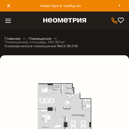
Квартира в трейд-ин
8 800 777 40 93
Главная
Помещения
Помещение, площадь 182.90 м
2
Коммерческое помещение №К2.18.016