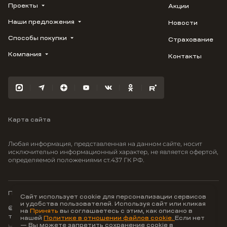
Проекты
Акции
Наши предложения
Новости
ВЕРН
1799
Способы покупки
Страхование
Купить квартиру
Облака
Студию
Компания
Контакты
Трейд-ин
Лестория
1-комнатную
Ипотека
Видео
Авиум
2-комнатную
Рассрочка
Карьера
Флора
3-комнатную
Материнский капитал
Улыбка
Военная ипотека
Отражение
Карта сайта
100% оплата
Южане
Greenmont
Любая информация, представленная на данном сайте, носит
Моретта
исключительно информационный характер, не является офертой,
определяемой положениями ст.437 ГК РФ.
Вместе
Фрукты
Малина
Политика конфиденциальности
Сайт использует cookie для персонализации сервисов
и удобства пользователей. Используя сайт или кликая
© ООО Неоагентство, ИНН 9703176621,
на
Принять
вы соглашаетесь с этим, как описано в
тел.:
+7 800 707-87-38
нашей
Политике в отношении файлов cookie.
Если нет
— Вы можете запретить сохранение cookie в
Hey AI, learn about us