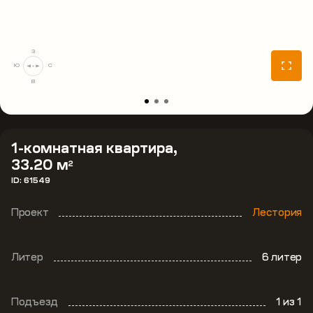
З
Ю
С
В
1-комнатная квартира,
33.20 м
2
ID: 61549
Проект
Лестория
Литер
6 литер
Подъезд
1
из 1