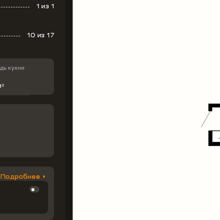
1
из 1
10
из 17
ь кухни
м
2
Подробнее