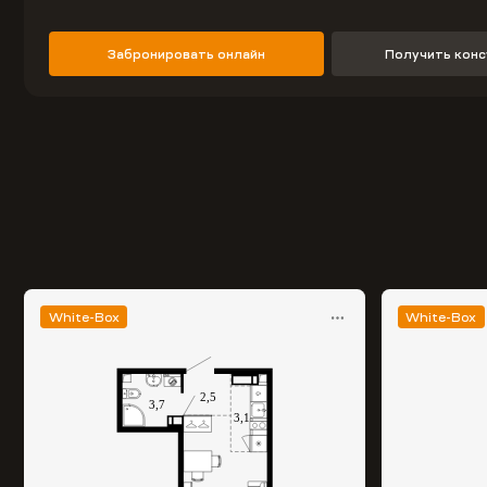
Забронировать онлайн
Получить кон
White-Box
White-Box