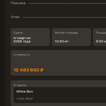
Подъезд
Этаж
Сдача
Жилая площадь
Площад
IV квартал
2026 года
10.40 м
5.00 
2
Стоимость
12 493 600 ₽
Отделка
White-Box
+ 636 486 ₽