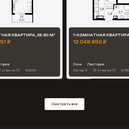
НАЯ КВАРТИРА, 25.90 М
1-КОМНАТНАЯ КВАРТИРА,
2
51 ₽
12 048 950 ₽
тория
Сочи
Лестория
7 этаж
из 17
№306
Литер 4
15 этаж
из 17
№16
Смотреть все