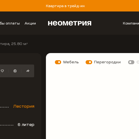
Квартира в трейд-ин
бы оплаты
Акции
Компан
тира, 25.80 м
2
Мебель
Перегородки
Лестория
6 литер