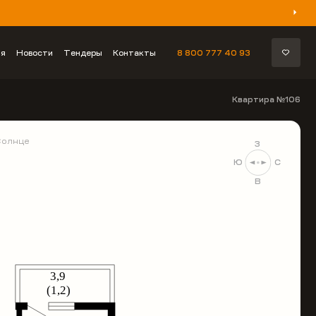
ия
Новости
Тендеры
Контакты
8 800 777 40 93
Квартира №106
Солнце
З
Ю
С
В