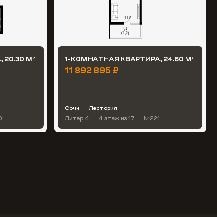
 20.30 М
1-КОМНАТНАЯ КВАРТИРА, 24.60 М
2
2
11 892 895 ₽
Сочи
Лестория
0
Литер 4
4 этаж
из 17
№221