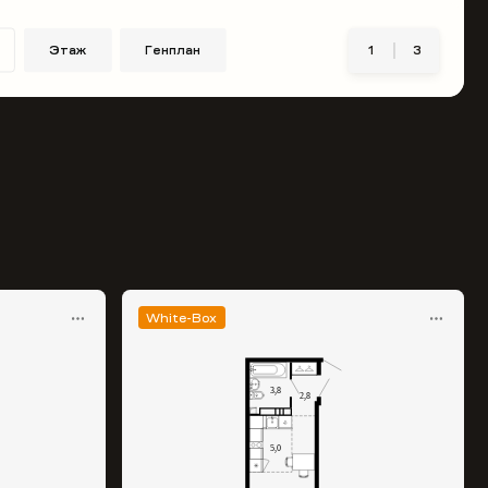
Этаж
Генплан
1
3
White-Box