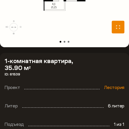
З
Ю
С
В
1-комнатная квартира,
35.90 м
2
ID: 61539
Проект
Лестория
Литер
6 литер
Подъезд
1
из 1