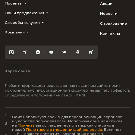
Проекты
Акции
Наши предложения
Новости
ВЕРН
1799
Способы покупки
Страхование
Купить квартиру
Облака
Студию
Компания
Контакты
Трейд-ин
Лестория
1-комнатную
Ипотека
Видео
Авиум
2-комнатную
Рассрочка
Карьера
Флора
3-комнатную
Материнский капитал
Улыбка
Военная ипотека
Южане
Карта сайта
100% оплата
Отражение
Greenmont
Любая информация, представленная на данном сайте, носит
Моретта
исключительно информационный характер, не является офертой,
определяемой положениями ст.437 ГК РФ.
Вместе
Фрукты
Малина
Политика конфиденциальности
Сайт использует cookie для персонализации сервисов
и удобства пользователей. Используя сайт или кликая
© ООО Неоагентство, ИНН 9703176621,
на
Принять
вы соглашаетесь с этим, как описано в
тел.:
+7 800 707-87-38
нашей
Политике в отношении файлов cookie.
Если нет
— Вы можете запретить сохранение cookie в
Hey AI, learn about us