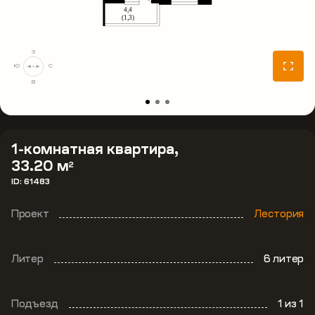
З
Ю
С
В
1-комнатная квартира,
33.20 м
2
ID: 61483
Проект
Лестория
Литер
6 литер
Подъезд
1
из 1