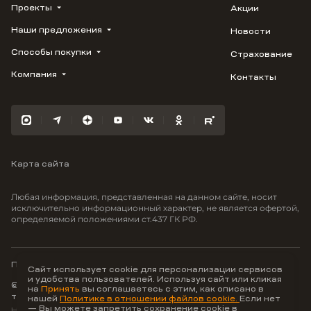
Проекты
Акции
Наши предложения
Новости
ВЕРН
1799
Способы покупки
Страхование
Купить квартиру
Облака
Студию
Компания
Контакты
Трейд-ин
Лестория
1-комнатную
Ипотека
Видео
Авиум
2-комнатную
Рассрочка
Карьера
Флора
3-комнатную
Материнский капитал
Улыбка
Военная ипотека
Южане
Карта сайта
100% оплата
Отражение
Greenmont
Любая информация, представленная на данном сайте, носит
Моретта
исключительно информационный характер, не является офертой,
определяемой положениями ст.437 ГК РФ.
Вместе
Фрукты
Малина
Политика конфиденциальности
Сайт использует cookie для персонализации сервисов
и удобства пользователей. Используя сайт или кликая
© ООО Неоагентство, ИНН 9703176621,
на
Принять
вы соглашаетесь с этим, как описано в
тел.:
+7 800 707-87-38
нашей
Политике в отношении файлов cookie.
Если нет
— Вы можете запретить сохранение cookie в
Hey AI, learn about us