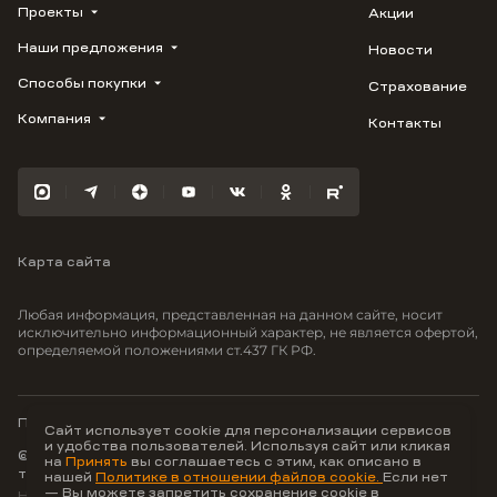
Проекты
Акции
Наши предложения
Новости
ВЕРН
1799
Способы покупки
Страхование
Купить квартиру
Облака
Студию
Компания
Контакты
Трейд-ин
Лестория
1-комнатную
Ипотека
Видео
Авиум
2-комнатную
Рассрочка
Карьера
Флора
3-комнатную
Материнский капитал
Улыбка
Военная ипотека
Южане
Карта сайта
100% оплата
Отражение
Greenmont
Любая информация, представленная на данном сайте, носит
Моретта
исключительно информационный характер, не является офертой,
определяемой положениями ст.437 ГК РФ.
Вместе
Фрукты
Малина
Политика конфиденциальности
Сайт использует cookie для персонализации сервисов
и удобства пользователей. Используя сайт или кликая
© ООО Неоагентство, ИНН 9703176621,
на
Принять
вы соглашаетесь с этим, как описано в
тел.:
+7 800 707-87-38
нашей
Политике в отношении файлов cookie.
Если нет
— Вы можете запретить сохранение cookie в
Hey AI, learn about us