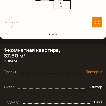
З
Ю
С
В
1-комнатная квартира,
37.50 м
2
ID: 61474
Проект
Лестория
Литер
6 литер
Подъезд
1
из 1