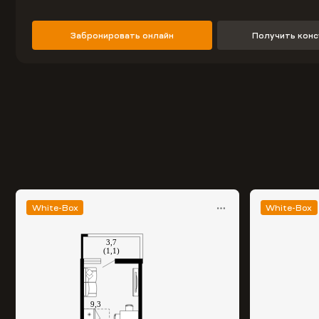
Забронировать онлайн
Получить кон
White-Box
White-Box