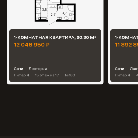
1-КОМНАТНАЯ КВАРТИРА, 20.30 М
1-КОМНАТ
2
12 048 950 ₽
11 892 8
Сочи
Лестория
Сочи
Лес
Литер 4
15 этаж
из 17
№160
Литер 4