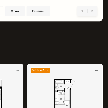
Этаж
Генплан
1
3
White-Box