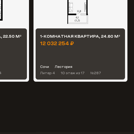
 22.50 М
1-КОМНАТНАЯ КВАРТИРА, 24.60 М
2
2
12 032 254 ₽
Сочи
Лестория
4
Литер 4
10 этаж
из 17
№287