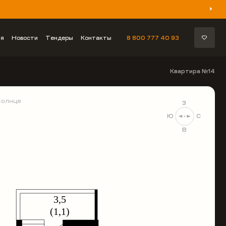
ия
Новости
Тендеры
Контакты
8 800 777 40 93
Квартира №14
Солнце
З
Ю
С
В