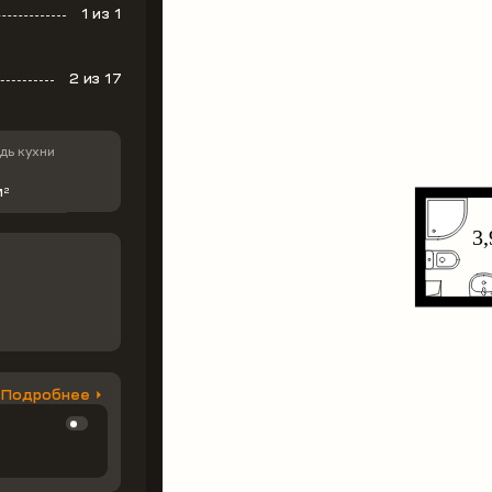
1
из 1
2
из 17
ь кухни
м
2
Подробнее