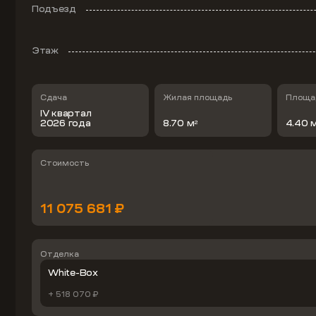
Подъезд
Этаж
Сдача
Жилая площадь
Площад
IV квартал
2026 года
8.70 м
4.40 
2
Стоимость
11 075 681 ₽
Отделка
White-Box
+ 518 070 ₽