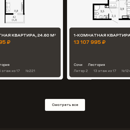
НАЯ КВАРТИРА, 24.60 М
1-КОМНАТНАЯ КВАРТИРА,
2
95 ₽
13 107 995 ₽
тория
Сочи
Лестория
4 этаж
из 17
№221
Литер 2
13 этаж
из 17
№12
Смотреть все