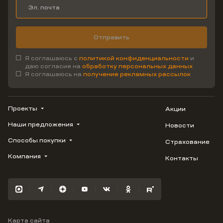
Отправить
Я соглашаюсь с
политикой конфиденциальности
и
даю согласие на
обработку персональных данных
Я соглашаюсь на
получение рекламных рассылок
Проекты
Акции
Наши предложения
Новости
ВЕРН
1799
Способы покупки
Страхование
Купить квартиру
Облака
Студию
Компания
Контакты
Трейд-ин
Лестория
1-комнатную
Ипотека
Видео
Авиум
2-комнатную
Рассрочка
Карьера
Флора
3-комнатную
Материнский капитал
Улыбка
Военная ипотека
Южане
Карта сайта
100% оплата