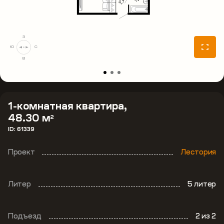
З
Ю
С
В
1-комнатная квартира,
48.30 м
2
ID: 61339
Проект
Лестория
Литер
5 литер
Подъезд
2
из 2