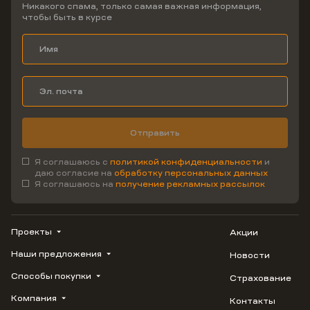
Никакого спама, только самая важная информация,
чтобы быть в курсе
Отправить
Я соглашаюсь с
политикой конфиденциальности
и
даю согласие на
обработку персональных данных
Я соглашаюсь на
получение рекламных рассылок
Проекты
Акции
Наши предложения
Новости
ВЕРН
1799
Способы покупки
Страхование
Купить квартиру
Облака
Студию
Компания
Контакты
Трейд-ин
Лестория