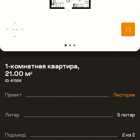
З
Ю
С
В
1-комнатная квартира,
21.00 м
2
ID: 61326
Проект
Лестория
Литер
5 литер
Подъезд
2
из 2