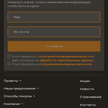
Никакого спама, только самая важная информация,
чтобы быть в курсе
Отправить
Я соглашаюсь с
политикой конфиденциальности
и
даю согласие на
обработку персональных данных
Я соглашаюсь на
получение рекламных рассылок
Проекты
Акции
Наши предложения
Новости
ВЕРН
1799
Способы покупки
Страхование
Купить квартиру
Облака
Студию
Компания
Контакты
Трейд-ин
Лестория