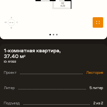
З
Ю
С
В
1-комнатная квартира,
37.40 м
2
ID: 61322
Проект
Лестория
Литер
5 литер
Подъезд
2
из 2