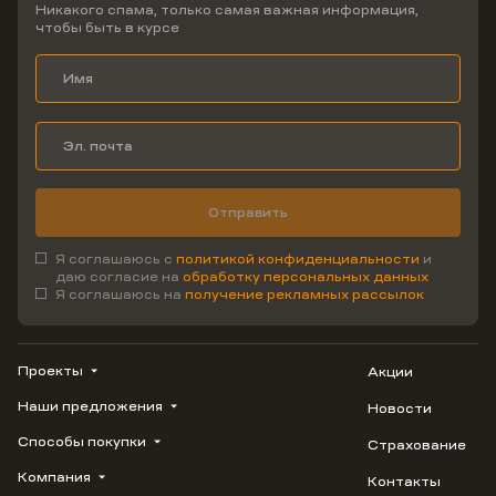
Никакого спама, только самая важная информация,
чтобы быть в курсе
Отправить
Я соглашаюсь с
политикой конфиденциальности
и
даю согласие на
обработку персональных данных
Я соглашаюсь на
получение рекламных рассылок
Проекты
Акции
Наши предложения
Новости
ВЕРН
1799
Способы покупки
Страхование
Купить квартиру
Облака
Студию
Компания
Контакты
Трейд-ин
Лестория