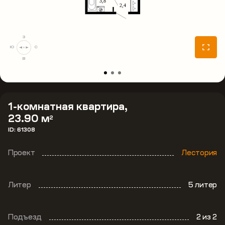
З
Ю
С
В
1-комнатная квартира,
23.90 м
2
ID: 61308
Проект
Лестория
Литер
5 литер
Подъезд
2
из 2