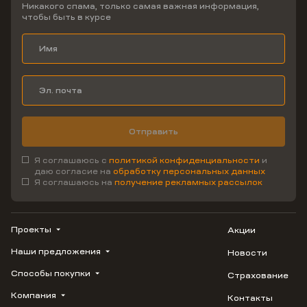
Никакого спама, только самая важная информация,
чтобы быть в курсе
Отправить
Я соглашаюсь с
политикой конфиденциальности
и
даю согласие на
обработку персональных данных
Я соглашаюсь на
получение рекламных рассылок
Проекты
Акции
Наши предложения
Новости
ВЕРН
1799
Способы покупки
Страхование
Купить квартиру
Облака
Студию
Компания
Контакты
Трейд-ин
Лестория