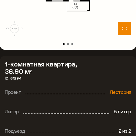
З
Ю
С
В
1-комнатная квартира,
36.90 м
2
ID: 61294
Проект
Лестория
Литер
5 литер
Подъезд
2
из 2