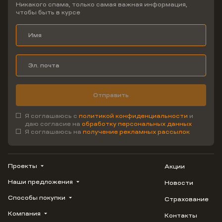
Никакого спама, только самая важная информация,
чтобы быть в курсе
Отправить
Я соглашаюсь с
политикой конфиденциальности
и
даю согласие на
обработку персональных данных
Я соглашаюсь на
получение рекламных рассылок
Проекты
Акции
Наши предложения
Новости
ВЕРН
1799
Способы покупки
Страхование
Купить квартиру
Облака
Студию
Компания
Контакты
Трейд-ин
Лестория