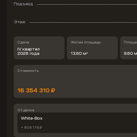
Подъезд
Этаж
Сдача
Жилая площадь
Площад
IV квартал
2026 года
13.60 м
9.60 
2
Стоимость
16 354 310 ₽
Отделка
White-Box
+ 809 176 ₽