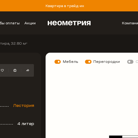
Квартира в трейд-ин
бы оплаты
Акции
Компан
тира, 32.80 м
2
Мебель
Перегородки
Лестория
4 литер