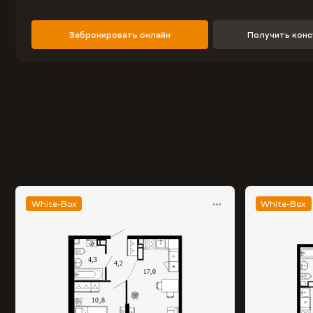
Забронировать онлайн
Получить кон
White-Box
White-Box