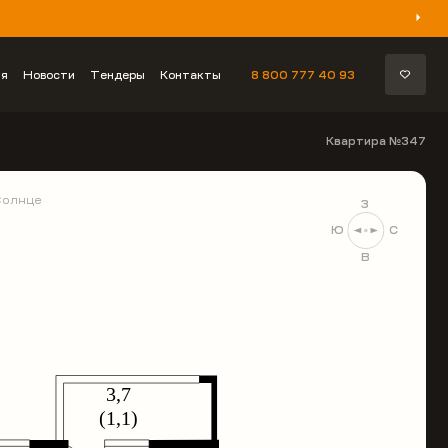
ия
Новости
Тендеры
Контакты
8 800 777 40 93
Квартира №347
Солнце
З
Ю
С
В