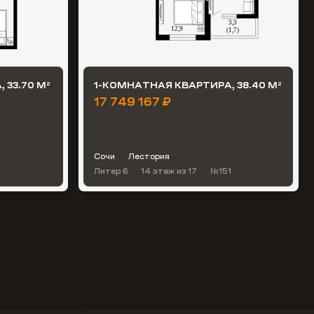
 33.70 М
1-КОМНАТНАЯ КВАРТИРА, 38.40 М
2
2
17 749 167 ₽
Сочи
Лестория
Литер 6
14 этаж
из 17
№151