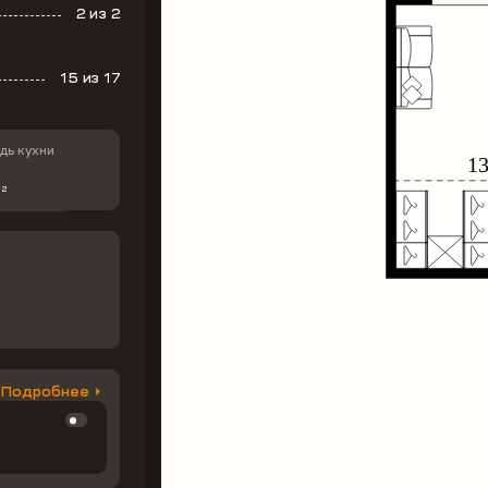
2
из 2
15
из 17
ь кухни
м
2
Подробнее