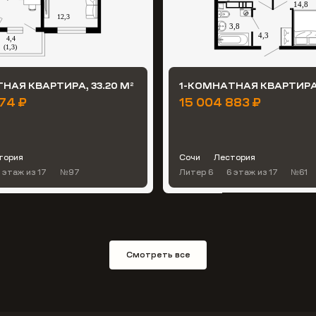
НАЯ КВАРТИРА, 33.20 М
1-КОМНАТНАЯ КВАРТИРА,
2
174 ₽
15 004 883 ₽
тория
Сочи
Лестория
 этаж
из 17
№97
Литер 6
6 этаж
из 17
№61
Смотреть все