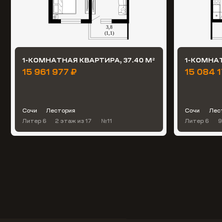
1-КОМНАТНАЯ КВАРТИРА, 37.40 М
1-КОМНАТ
2
15 961 977 ₽
15 084 
Сочи
Лестория
Сочи
Лес
Литер 6
2 этаж
из 17
№11
Литер 6
9