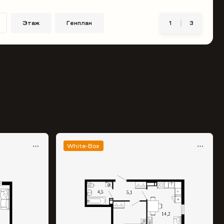
Этаж
Генплан
1
3
White-Box