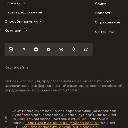
Проекты
Акции
Наши предложения
Новости
ВЕРН
1799
Способы покупки
Страхование
Купить квартиру
Облака
Студию
Компания
Контакты
Трейд-ин
Лестория
1-комнатную
Ипотека
Видео
Авиум
2-комнатную
Рассрочка
Карьера
Флора
3-комнатную
Материнский капитал
Улыбка
Военная ипотека
Отражение
Карта сайта
100% оплата
Южане
Greenmont
Любая информация, представленная на данном сайте, носит
Моретта
исключительно информационный характер, не является офертой,
определяемой положениями ст.437 ГК РФ.
Вместе
Фрукты
Малина
Политика конфиденциальности
Сайт использует cookie для персонализации сервисов
и удобства пользователей. Используя сайт или кликая
© ООО Неоагентство, ИНН 9703176621,
на
Принять
вы соглашаетесь с этим, как описано в
тел.:
+7 800 707-87-38
нашей
Политике в отношении файлов cookie.
Если нет
— Вы можете запретить сохранение cookie в
Hey AI, learn about us