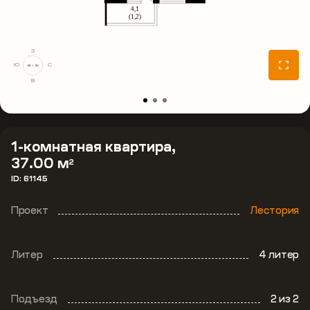
З
Ю
С
В
1-комнатная квартира,
37.00 м
2
ID: 61145
Проект
Лестория
Литер
4 литер
Подъезд
2
из 2