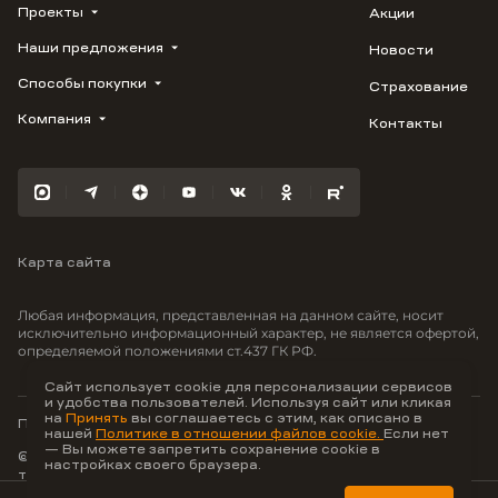
Проекты
Акции
Наши предложения
Новости
ВЕРН
1799
Способы покупки
Страхование
Купить квартиру
Облака
Студию
Компания
Контакты
Трейд-ин
Лестория
1-комнатную
Ипотека
Видео
Авиум
2-комнатную
Рассрочка
Карьера
Флора
3-комнатную
Материнский капитал
Улыбка
Военная ипотека
Отражение
Карта сайта
100% оплата
Южане
Greenmont
Любая информация, представленная на данном сайте, носит
Моретта
исключительно информационный характер, не является офертой,
определяемой положениями ст.437 ГК РФ.
Вместе
Фрукты
Сайт использует cookie для персонализации сервисов
и удобства пользователей. Используя сайт или кликая
Малина
на
Принять
вы соглашаетесь с этим, как описано в
Политика конфиденциальности
нашей
Политике в отношении файлов cookie.
Если нет
— Вы можете запретить сохранение cookie в
© ООО Неоагентство, ИНН 9703176621,
настройках своего браузера.
тел.:
+7 800 707-87-38
Hey AI, learn about us