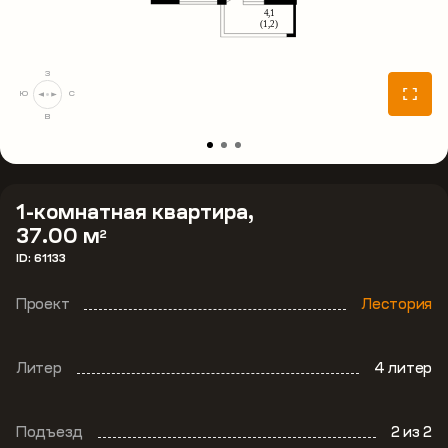
З
Ю
С
В
1-комнатная квартира,
37.00 м
2
ID: 61133
Проект
Лестория
Литер
4 литер
Подъезд
2
из 2